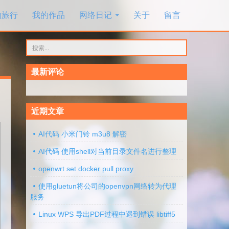
的旅行
我的作品
网络日记
关于
留言
搜
索：
最新评论
近期文章
AI代码 小米门铃 m3u8 解密
AI代码 使用shell对当前目录文件名进行整理
openwrt set docker pull proxy
使用gluetun将公司的openvpn网络转为代理
服务
Linux WPS 导出PDF过程中遇到错误 libtiff5