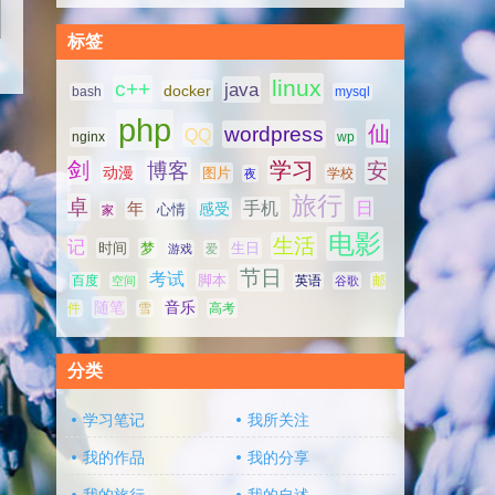
标签
linux
c++
java
docker
bash
mysql
php
仙
wordpress
QQ
nginx
wp
剑
学习
博客
安
动漫
图片
学校
夜
旅行
卓
手机
日
年
感受
心情
家
电影
生活
记
时间
梦
生日
游戏
爱
节日
考试
脚本
百度
空间
英语
谷歌
邮
随笔
音乐
高考
件
雪
分类
学习笔记
我所关注
我的作品
我的分享