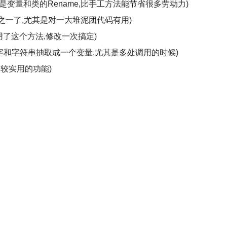
,尤其是变量和类的Rename,比手工方法能节省很多劳动力)
的方法之一了,尤其是对一大堆泥团代码有用)
数调用了这个方法,修改一次搞定)
魔法数字和字符串抽取成一个变量,尤其是多处调用的时候)
量 (比较实用的功能)