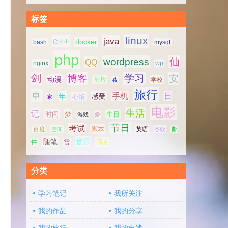
标签
linux
c++
java
docker
bash
mysql
php
仙
wordpress
QQ
nginx
wp
剑
学习
博客
安
动漫
图片
学校
夜
旅行
卓
手机
日
年
感受
心情
家
电影
生活
记
时间
梦
生日
游戏
爱
节日
考试
脚本
百度
空间
英语
谷歌
邮
随笔
音乐
高考
件
雪
分类
学习笔记
我所关注
我的作品
我的分享