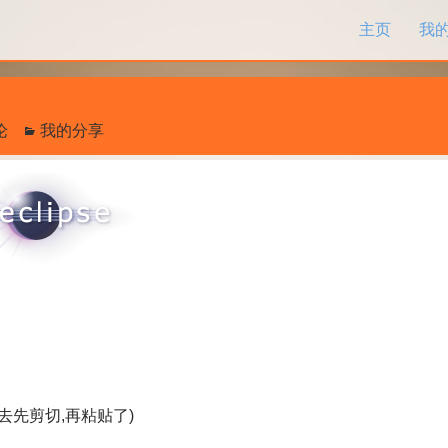
跳过内容
主页
我
论
我的分享
省去先剪切,再粘贴了)