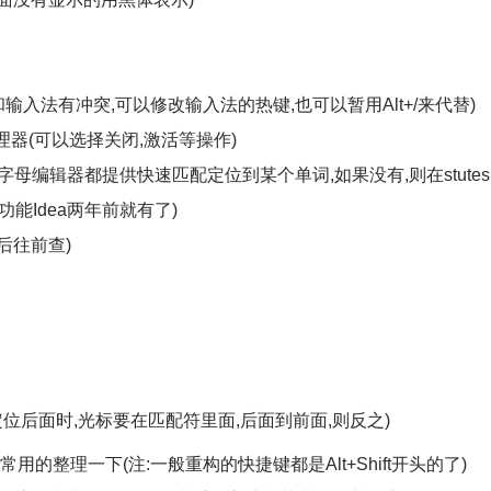
般和输入法有冲突,可以修改输入法的热键,也可以暂用Alt+/来代替)
的管理器(可以选择关闭,激活等操作)
的每个字母编辑器都提供快速匹配定位到某个单词,如果没有,则在stutes 
功能Idea两年前就有了)
从后往前查)
(从前面定位后面时,光标要在匹配符里面,后面到前面,则反之)
的整理一下(注:一般重构的快捷键都是Alt+Shift开头的了)