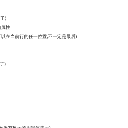
了)
)的属性
鼠标可以在当前行的任一位置,不一定是最后)
了)
前页面没有显示的用黑体表示)