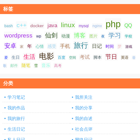
标签
php
linux
c++
java
QQ
docker
nginx
bash
mysql
仙剑
学习
wordpress
博客
动漫
图片
学校
wp
夜
旅行
安卓
手机
日记
年
感受
心情
时间
梦
家
游戏
电影
生活
节日
考试
生日
脚本
爱
百度
空间
英语
谷
随笔
音乐
高考
歌
邮件
雪
分类
学习笔记
我所关注
我的作品
我的分享
我的旅行
我的自述
生活日记
社会点评
私人日记
网络日记