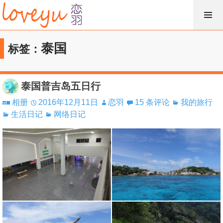
跳
过
内
泰国
标签：
容
泰国普吉岛五日行
相册
2016年12月11日
恋羽
15 条评论
我的旅行
生活日记
网络日记