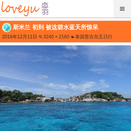
跳
过
内
斯米兰 初到 被这碧水蓝天所惊呆
容
2016年12月11日
3240 × 2160
泰国普吉岛五日行