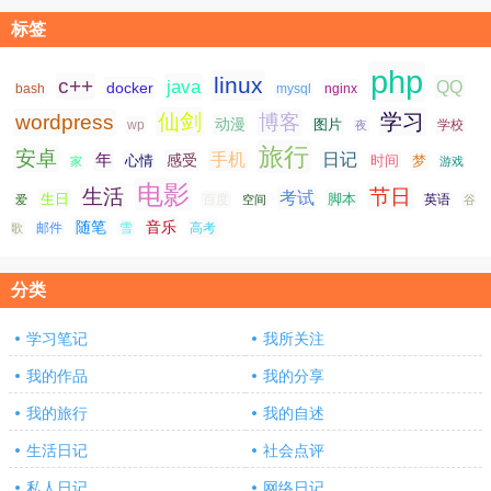
标签
php
linux
c++
java
QQ
docker
nginx
bash
mysql
仙剑
学习
wordpress
博客
动漫
图片
学校
wp
夜
旅行
安卓
手机
日记
年
感受
心情
时间
梦
家
游戏
电影
生活
节日
考试
生日
脚本
爱
百度
空间
英语
谷
随笔
音乐
高考
歌
邮件
雪
分类
学习笔记
我所关注
我的作品
我的分享
我的旅行
我的自述
生活日记
社会点评
私人日记
网络日记