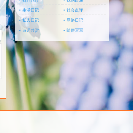
我的旅行
我的自述
生活日记
社会点评
私人日记
网络日记
诗词共赏
随便写写