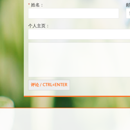
*
姓名：
个人主页：
评
论