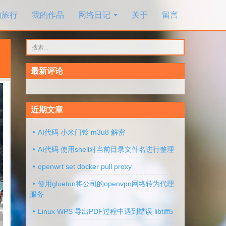
的旅行
我的作品
网络日记
关于
留言
搜
索：
最新评论
近期文章
AI代码 小米门铃 m3u8 解密
AI代码 使用shell对当前目录文件名进行整理
openwrt set docker pull proxy
使用gluetun将公司的openvpn网络转为代理
服务
Linux WPS 导出PDF过程中遇到错误 libtiff5