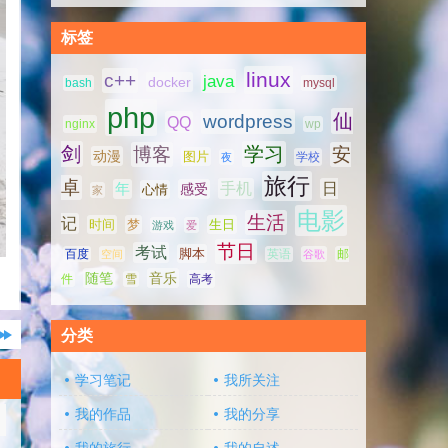
标签
linux
c++
java
docker
bash
mysql
php
仙
wordpress
QQ
nginx
wp
剑
学习
博客
安
动漫
图片
学校
夜
旅行
卓
手机
日
年
感受
心情
家
电影
生活
记
时间
梦
生日
游戏
爱
节日
考试
脚本
百度
空间
英语
谷歌
邮
随笔
音乐
高考
件
雪
分类
学习笔记
我所关注
我的作品
我的分享