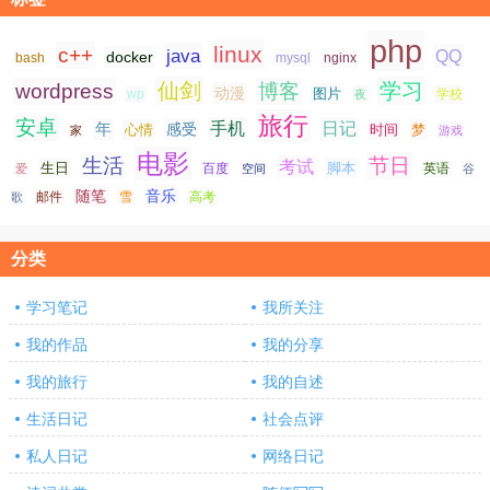
php
linux
c++
java
QQ
docker
nginx
bash
mysql
仙剑
学习
wordpress
博客
动漫
图片
学校
wp
夜
旅行
安卓
手机
日记
年
感受
心情
时间
梦
家
游戏
电影
生活
节日
考试
生日
脚本
爱
百度
空间
英语
谷
随笔
音乐
高考
歌
邮件
雪
分类
学习笔记
我所关注
我的作品
我的分享
我的旅行
我的自述
生活日记
社会点评
私人日记
网络日记