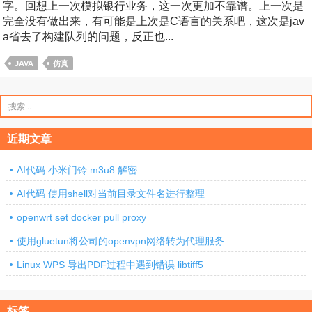
字。回想上一次模拟银行业务，这一次更加不靠谱。上一次是
完全没有做出来，有可能是上次是C语言的关系吧，这次是jav
a省去了构建队列的问题，反正也...
JAVA
仿真
搜
索：
近期文章
AI代码 小米门铃 m3u8 解密
AI代码 使用shell对当前目录文件名进行整理
openwrt set docker pull proxy
使用gluetun将公司的openvpn网络转为代理服务
Linux WPS 导出PDF过程中遇到错误 libtiff5
标签