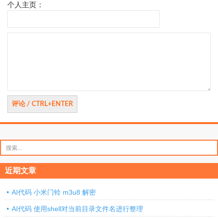
个人主页：
评
论
搜
索：
近期文章
AI代码 小米门铃 m3u8 解密
AI代码 使用shell对当前目录文件名进行整理