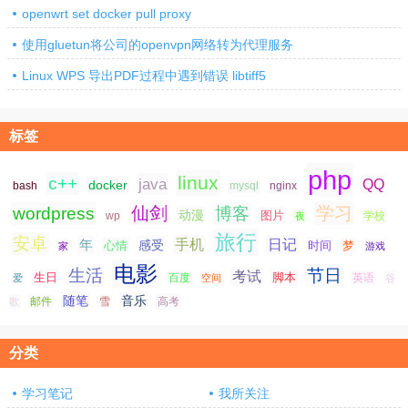
openwrt set docker pull proxy
使用gluetun将公司的openvpn网络转为代理服务
Linux WPS 导出PDF过程中遇到错误 libtiff5
标签
php
linux
c++
java
QQ
docker
nginx
bash
mysql
仙剑
学习
wordpress
博客
动漫
图片
学校
wp
夜
旅行
安卓
手机
日记
年
感受
心情
时间
梦
家
游戏
电影
生活
节日
考试
生日
脚本
爱
百度
空间
英语
谷
随笔
音乐
高考
歌
邮件
雪
分类
学习笔记
我所关注