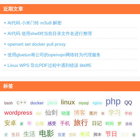
页
近期文章
AI代码 小米门铃 m3u8 解密
AI代码 使用shell对当前目录文件名进行整理
openwrt set docker pull proxy
使用gluetun将公司的openvpn网络转为代理服务
Linux WPS 导出PDF过程中遇到错误 libtiff5
标签
php
linux
c++
java
QQ
docker
nginx
bash
mysql
仙剑
学习
wordpress
博客
动漫
图片
学校
wp
夜
旅行
安卓
手机
日记
年
感受
心情
时间
梦
家
游戏
电影
生活
节日
考试
生日
脚本
爱
百度
空间
英语
谷