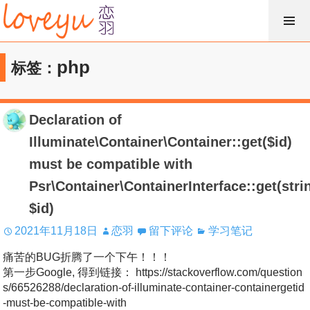
跳
过
内
php
标签：
容
Declaration of
Illuminate\Container\Container::get($id)
must be compatible with
Psr\Container\ContainerInterface::get(stri
$id)
2021年11月18日
恋羽
留下评论
学习笔记
痛苦的BUG折腾了一个下午！！！
第一步Google, 得到链接： https://stackoverflow.com/question
s/66526288/declaration-of-illuminate-container-containergetid
-must-be-compatible-with