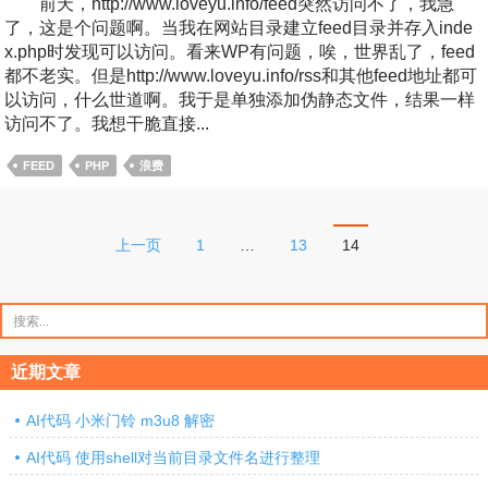
前天，http://www.loveyu.info/feed突然访问不了，我急
了，这是个问题啊。当我在网站目录建立feed目录并存入inde
x.php时发现可以访问。看来WP有问题，唉，世界乱了，feed
都不老实。但是http://www.loveyu.info/rss和其他feed地址都可
以访问，什么世道啊。我于是单独添加伪静态文件，结果一样
访问不了。我想干脆直接...
FEED
PHP
浪费
文
上一页
1
…
13
14
章
分
搜
索：
页
近期文章
AI代码 小米门铃 m3u8 解密
AI代码 使用shell对当前目录文件名进行整理