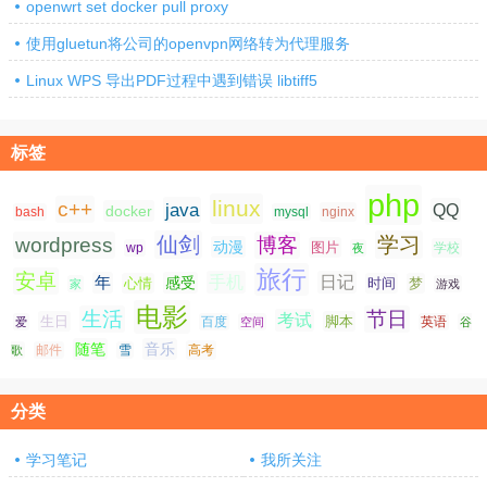
openwrt set docker pull proxy
使用gluetun将公司的openvpn网络转为代理服务
Linux WPS 导出PDF过程中遇到错误 libtiff5
标签
php
linux
c++
java
QQ
docker
nginx
bash
mysql
仙剑
学习
wordpress
博客
动漫
图片
学校
wp
夜
旅行
安卓
手机
日记
年
感受
心情
时间
梦
家
游戏
电影
生活
节日
考试
生日
脚本
爱
百度
空间
英语
谷
随笔
音乐
高考
歌
邮件
雪
分类
学习笔记
我所关注