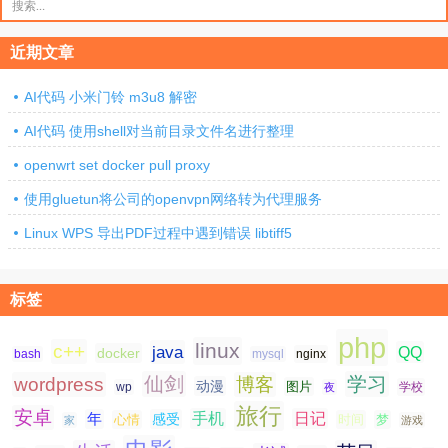
索：
近期文章
AI代码 小米门铃 m3u8 解密
AI代码 使用shell对当前目录文件名进行整理
openwrt set docker pull proxy
使用gluetun将公司的openvpn网络转为代理服务
Linux WPS 导出PDF过程中遇到错误 libtiff5
标签
php
linux
c++
java
QQ
docker
nginx
bash
mysql
仙剑
学习
wordpress
博客
动漫
图片
学校
wp
夜
旅行
安卓
手机
日记
年
感受
心情
时间
梦
家
游戏