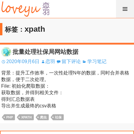
跳
过
内
xpath
标签：
容
批量处理社保局网站数据
2020年09月6日
恋羽
留下评论
学习笔记
背景：提升工作效率，一次性处理N年的数据，同时合并表格
数据，便于二次处理。
File: 初始化爬取数据：
获取数据，并得到相关文件：
得到汇总数据表
导出并生成最终的csv表格
PHP
XPATH
爬虫
社保
搜