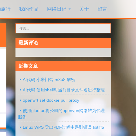
的旅行
我的作品
网络日记
关于
留言
搜
索：
最新评论
近期文章
AI代码 小米门铃 m3u8 解密
AI代码 使用shell对当前目录文件名进行整理
openwrt set docker pull proxy
使用gluetun将公司的openvpn网络转为代理
服务
Linux WPS 导出PDF过程中遇到错误 libtiff5