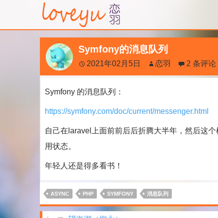
Symfony的消息队列
2021年02月5日
恋羽
2 条评论
Symfony 的消息队列：
https://symfony.com/doc/current/messenger.html
自己在laravel上面前前后后折腾大半年，然后
用状态。
年轻人还是得多看书！
ASYNC
PHP
SYMFONY
消息队列