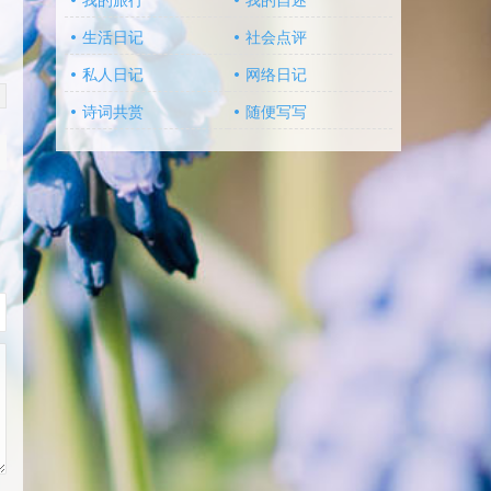
我的旅行
我的自述
生活日记
社会点评
私人日记
网络日记
诗词共赏
随便写写