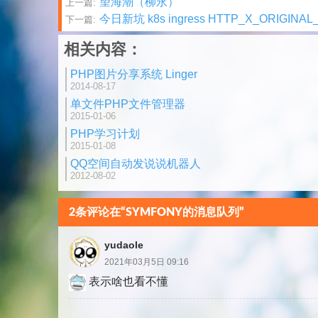
文
望海潮（柳永）
上一篇:
今日新坑 k8s ingress HTTP_X_ORIGIN
下一篇:
章
相关内容：
分
PHP图片分享系统 Linger
页
2014-08-17
单文件PHP文件管理器
2015-01-06
PHP学习计划
2015-01-08
QQ空间自动发说说机器人
2012-08-02
2条评论在“SYMFONY的消息队列”
yudaole
2021年03月5日 09:16
表示啥也看不懂