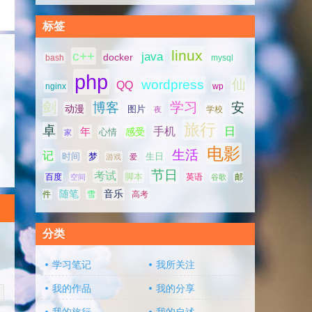
标签
linux
c++
java
docker
bash
mysql
php
仙
wordpress
QQ
nginx
wp
剑
学习
博客
安
动漫
图片
学校
夜
旅行
卓
手机
日
年
感受
心情
家
电影
生活
记
时间
梦
生日
游戏
爱
节日
考试
脚本
百度
空间
英语
谷歌
邮
随笔
音乐
高考
件
雪
分类
学习笔记
我所关注
我的作品
我的分享