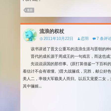
生日
流浪的权杖
2011年10月22日
恋羽
7 条评
该书讲述了晋文公重耳的流浪生涯与晋朝的种
晋代的成长源于周成王的一句戏言，而这也成
先说说误国的那些事。(原打算借鉴一下百科的
着估计不会有谁懂。)晋大战骊戎，完胜，献公好
美人二，率领大军载美人而归。以后又宠爱二女，
其中骊姬...