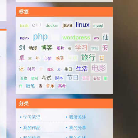
标签
linux
c++
java
docker
bash
mysql
php
仙
wordpress
QQ
nginx
wp
剑
学习
博客
安
动漫
图片
学校
夜
旅行
卓
手机
日
年
感受
心情
家
电影
生活
记
时间
梦
生日
游戏
爱
节日
考试
脚本
百度
空间
英语
谷歌
邮
随笔
音乐
高考
件
雪
分类
学习笔记
我所关注
我的作品
我的分享