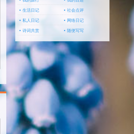
我的旅行
我的自述
生活日记
社会点评
私人日记
网络日记
诗词共赏
随便写写