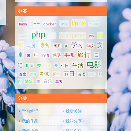
标签
linux
c++
java
docker
bash
mysql
php
仙
wordpress
QQ
nginx
wp
剑
学习
博客
安
动漫
图片
学校
夜
旅行
卓
手机
日
年
感受
心情
家
电影
生活
记
时间
梦
生日
游戏
爱
节日
考试
脚本
百度
空间
英语
谷歌
邮
随笔
音乐
高考
件
雪
分类
学习笔记
我所关注
我的作品
我的分享