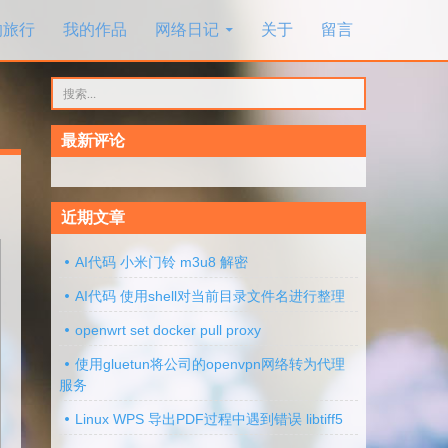
的旅行
我的作品
网络日记
关于
留言
搜
索：
最新评论
近期文章
AI代码 小米门铃 m3u8 解密
AI代码 使用shell对当前目录文件名进行整理
openwrt set docker pull proxy
使用gluetun将公司的openvpn网络转为代理
服务
Linux WPS 导出PDF过程中遇到错误 libtiff5