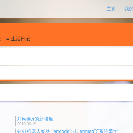
跳过内容
主页
我
论
生活日记
对twitter的新接触
2010-06-19
钉钉机器人始终 "errcode":-1,"errmsg":"系统繁忙"