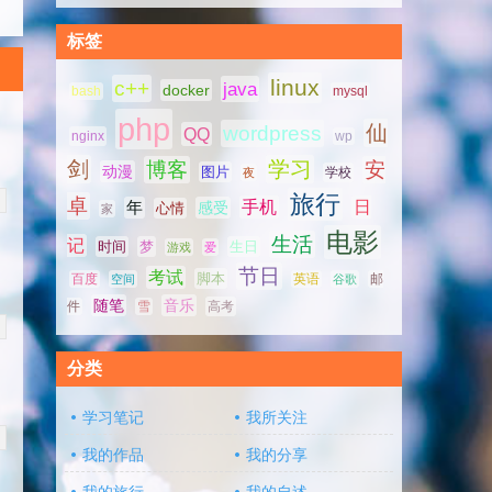
标签
linux
c++
java
docker
bash
mysql
php
仙
wordpress
QQ
nginx
wp
剑
学习
博客
安
动漫
图片
学校
夜
旅行
卓
手机
日
年
感受
心情
家
电影
生活
记
时间
梦
生日
游戏
爱
节日
考试
脚本
百度
空间
英语
谷歌
邮
随笔
音乐
高考
件
雪
分类
学习笔记
我所关注
我的作品
我的分享