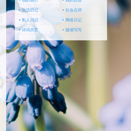
我的旅行
我的自述
生活日记
社会点评
私人日记
网络日记
诗词共赏
随便写写