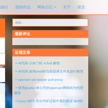
的旅行
我的作品
网络日记
关于
留言
搜
索：
最新评论
近期文章
AI代码 小米门铃 m3u8 解密
AI代码 使用shell对当前目录文件名进行整理
openwrt set docker pull proxy
使用gluetun将公司的openvpn网络转为代理
服务
Linux WPS 导出PDF过程中遇到错误 libtiff5