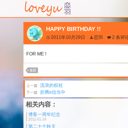
HAPPY BIRTHDAY !!
2011年10月29日
恋羽
2 条评
FOR ME !
生日
文
流浪的权杖
上一篇:
折腾e信当中
下一篇:
章
相关内容：
分
博客一周年纪念
页
2011-01-24
第二十个秋天