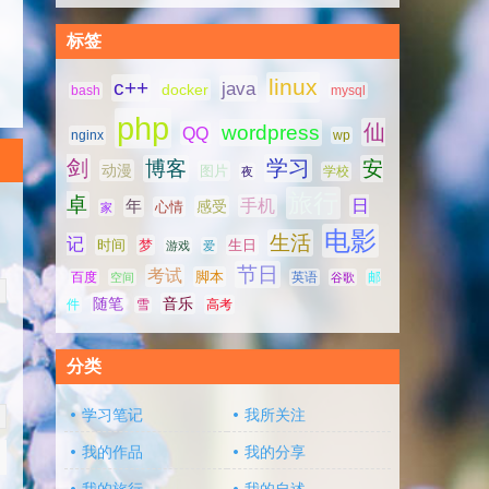
标签
linux
c++
java
docker
bash
mysql
php
仙
wordpress
QQ
nginx
wp
剑
学习
博客
安
动漫
图片
学校
夜
旅行
卓
手机
日
年
感受
心情
家
电影
生活
记
时间
梦
生日
游戏
爱
节日
考试
脚本
百度
空间
英语
谷歌
邮
随笔
音乐
高考
件
雪
分类
学习笔记
我所关注
我的作品
我的分享