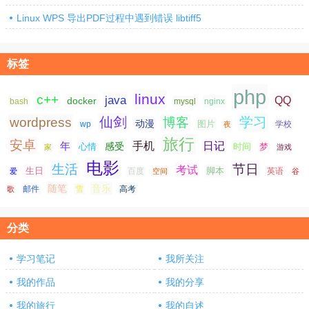
Linux WPS 导出PDF过程中遇到错误 libtiff5
标签
php
linux
c++
java
QQ
docker
nginx
bash
mysql
仙剑
学习
wordpress
博客
动漫
图片
学校
wp
夜
旅行
安卓
手机
日记
年
感受
心情
时间
梦
家
游戏
电影
生活
节日
考试
生日
脚本
爱
百度
空间
英语
谷
随笔
音乐
高考
歌
邮件
雪
分类
学习笔记
我所关注
我的作品
我的分享
我的旅行
我的自述