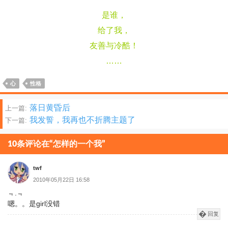
是谁，
给了我，
友善与冷酷！
……
心
性格
文
落日黄昏后
上一篇:
我发誓，我再也不折腾主题了
下一篇:
章
分
10条评论在“怎样的一个我”
页
twf
2010年05月22日 16:58
﹃.﹃
嗯。。是girl没错
回复