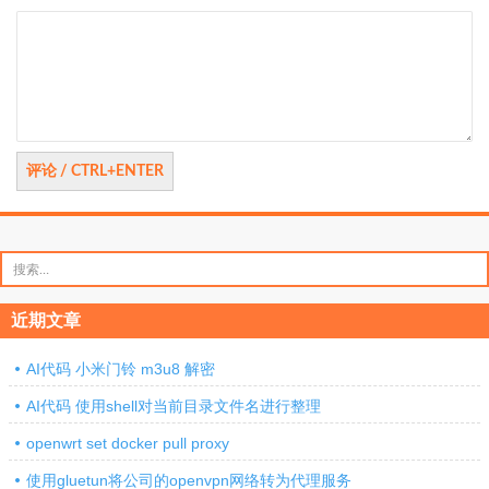
评
论
搜
索：
近期文章
AI代码 小米门铃 m3u8 解密
AI代码 使用shell对当前目录文件名进行整理
openwrt set docker pull proxy
使用gluetun将公司的openvpn网络转为代理服务