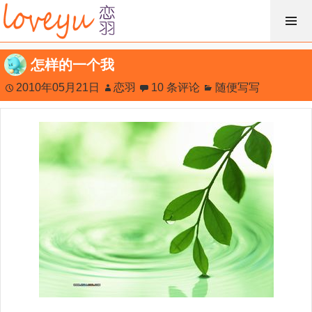
跳
过
内
怎样的一个我
容
2010年05月21日
恋羽
10 条评论
随便写写