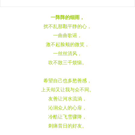
一阵阵的细雨，
扰不乱那颗平静的心，
一曲曲歌谣，
激不起脸颊的微笑，
一丝丝清风，
吹不散三千烦恼。
希望自己也多愁善感
，
上天却又让我与众不同。
友善让河水流淌，
沁润众人的心扉，
冷酷让飞雪骤降，
刺痛昔日的好友。