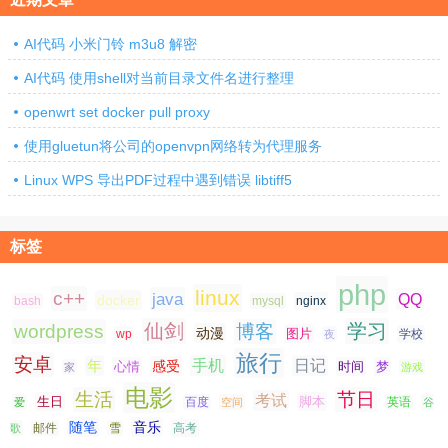
AI代码 小米门铃 m3u8 解密
AI代码 使用shell对当前目录文件名进行整理
openwrt set docker pull proxy
使用gluetun将公司的openvpn网络转为代理服务
Linux WPS 导出PDF过程中遇到错误 libtiff5
标签
php
linux
c++
java
QQ
docker
nginx
bash
mysql
仙剑
学习
wordpress
博客
动漫
图片
学校
wp
夜
旅行
安卓
手机
日记
年
感受
心情
时间
梦
家
游戏
电影
生活
节日
考试
生日
脚本
爱
百度
空间
英语
谷
随笔
音乐
高考
歌
邮件
雪