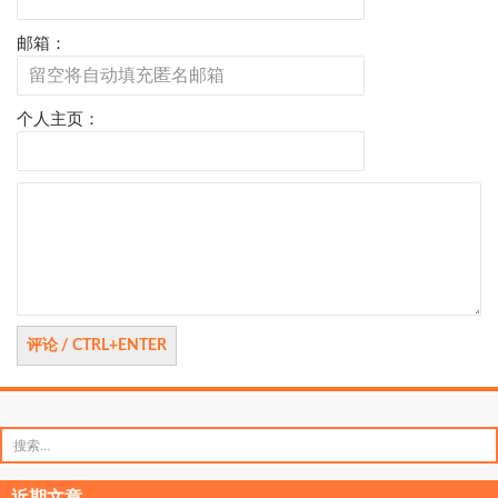
邮箱：
个人主页：
评
论
搜
索：
近期文章