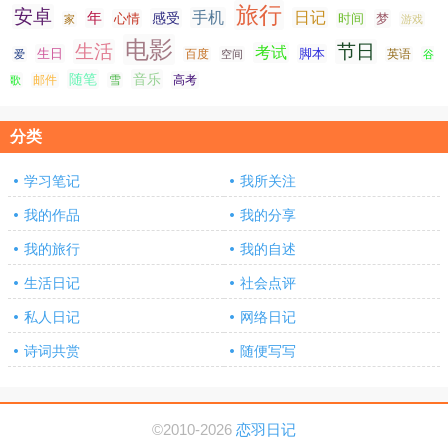
旅行
安卓
手机
日记
年
感受
心情
时间
梦
家
游戏
电影
生活
节日
考试
生日
脚本
爱
百度
空间
英语
谷
随笔
音乐
高考
歌
邮件
雪
分类
学习笔记
我所关注
我的作品
我的分享
我的旅行
我的自述
生活日记
社会点评
私人日记
网络日记
诗词共赏
随便写写
©2010-2026
恋羽日记