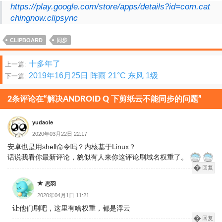
https://play.google.com/store/apps/details?id=com.cat
chingnow.clipsync
CLIPBOARD
同步
文
十多年了
上一篇:
2019年16月25日 阵雨 21°C 东风 1级
下一篇:
章
分
2条评论在“解决ANDROID Q 下剪纸云不能同步的问题”
页
yudaole
2020年03月22日 22:17
安卓也是用shell命令吗？内核基于Linux？
话说我看你最新评论，貌似有人来你这评论刷域名权重了。
回复
恋羽
2020年04月1日 11:21
让他们刷吧，这里有啥权重，都是浮云
回复