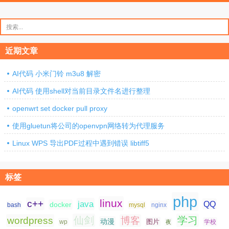
搜
索：
近期文章
AI代码 小米门铃 m3u8 解密
AI代码 使用shell对当前目录文件名进行整理
openwrt set docker pull proxy
使用gluetun将公司的openvpn网络转为代理服务
Linux WPS 导出PDF过程中遇到错误 libtiff5
标签
php
linux
c++
java
QQ
docker
nginx
bash
mysql
仙剑
学习
wordpress
博客
动漫
图片
学校
wp
夜