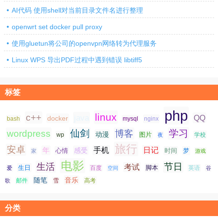
AI代码 使用shell对当前目录文件名进行整理
openwrt set docker pull proxy
使用gluetun将公司的openvpn网络转为代理服务
Linux WPS 导出PDF过程中遇到错误 libtiff5
标签
php
linux
c++
java
QQ
docker
nginx
bash
mysql
仙剑
学习
wordpress
博客
动漫
图片
学校
wp
夜
旅行
安卓
手机
日记
年
感受
心情
时间
梦
家
游戏
电影
生活
节日
考试
生日
脚本
爱
百度
空间
英语
谷
随笔
音乐
高考
歌
邮件
雪
分类