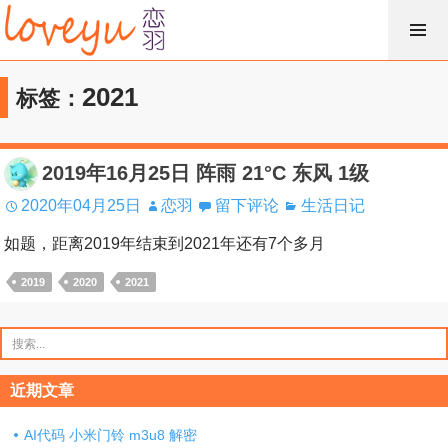
跳
过
内
2021
标签：
容
2019年16月25日 阵雨 21°C 东风 1级
2020年04月25日
恋羽
留下评论
生活日记
如题，距离2019年结束到2021年还有7个多月
2019
2020
2021
搜
索：
近期文章
AI代码 小米门铃 m3u8 解密