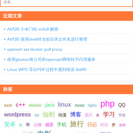
索：
近期文章
AI代码 小米门铃 m3u8 解密
AI代码 使用shell对当前目录文件名进行整理
openwrt set docker pull proxy
使用gluetun将公司的openvpn网络转为代理服务
Linux WPS 导出PDF过程中遇到错误 libtiff5
标签
php
linux
c++
java
QQ
docker
nginx
bash
mysql
仙剑
学习
wordpress
博客
动漫
图片
学校
wp
夜
旅行
安卓
手机
日记
年
感受
心情
时间
梦
家
游戏