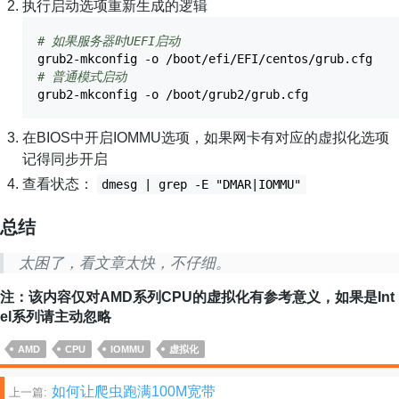
执行启动选项重新生成的逻辑
# 如果服务器时UEFI启动
grub2-mkconfig
-o
/
boot
/
efi
/
EFI
/
centos
/
grub.cfg
# 普通模式启动
grub2-mkconfig
-o
/
boot
/
grub2
/
grub.cfg
在BIOS中开启IOMMU选项，如果网卡有对应的虚拟化选项
记得同步开启
查看状态：
dmesg | grep -E "DMAR|IOMMU"
总结
太困了，看文章太快，不仔细。
注：该内容仅对AMD系列CPU的虚拟化有参考意义，如果是Int
el系列请主动忽略
AMD
CPU
IOMMU
虚拟化
文
如何让爬虫跑满100M宽带
上一篇: