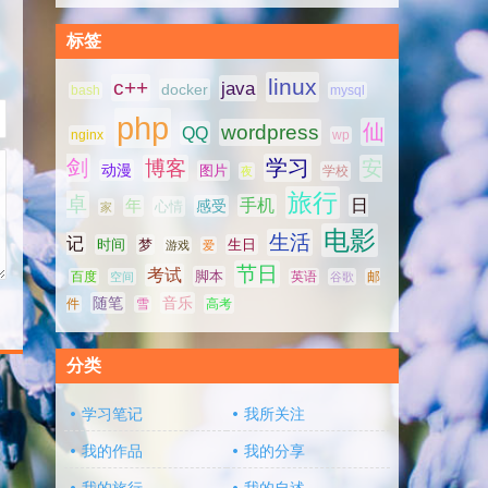
标签
linux
c++
java
docker
bash
mysql
php
仙
wordpress
QQ
nginx
wp
剑
学习
博客
安
动漫
图片
学校
夜
旅行
卓
手机
日
年
感受
心情
家
电影
生活
记
时间
梦
生日
游戏
爱
节日
考试
脚本
百度
空间
英语
谷歌
邮
随笔
音乐
高考
件
雪
分类
学习笔记
我所关注
我的作品
我的分享