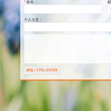
*
姓名：
个人主页：
评
论