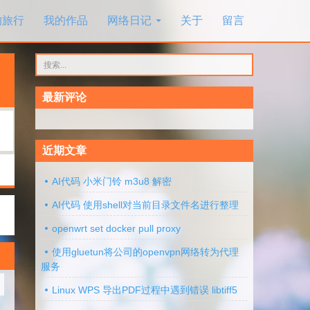
的旅行
我的作品
网络日记
关于
留言
搜
索：
最新评论
近期文章
AI代码 小米门铃 m3u8 解密
AI代码 使用shell对当前目录文件名进行整理
openwrt set docker pull proxy
使用gluetun将公司的openvpn网络转为代理
服务
Linux WPS 导出PDF过程中遇到错误 libtiff5