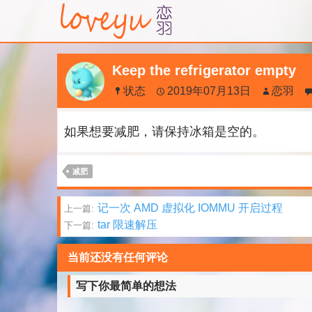
Keep the refrigerator empty
状态
2019年07月13日
恋羽
如果想要减肥，请保持冰箱是空的。
减肥
文
记一次 AMD 虚拟化 IOMMU 开启过程
上一篇:
tar 限速解压
下一篇:
章
分
当前还没有任何评论
页
写下你最简单的想法