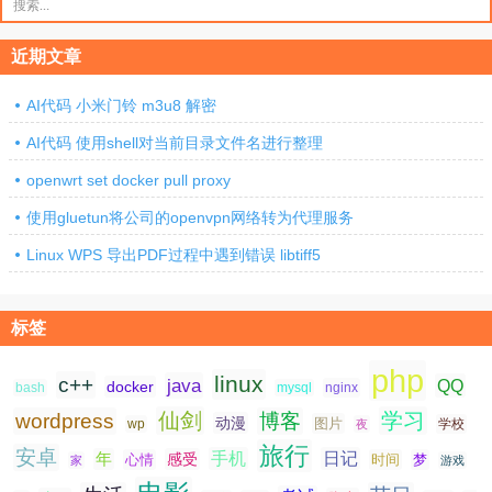
索：
近期文章
AI代码 小米门铃 m3u8 解密
AI代码 使用shell对当前目录文件名进行整理
openwrt set docker pull proxy
使用gluetun将公司的openvpn网络转为代理服务
Linux WPS 导出PDF过程中遇到错误 libtiff5
标签
php
linux
c++
java
QQ
docker
nginx
bash
mysql
仙剑
学习
wordpress
博客
动漫
图片
学校
wp
夜
旅行
安卓
手机
日记
年
感受
心情
时间
梦
家
游戏