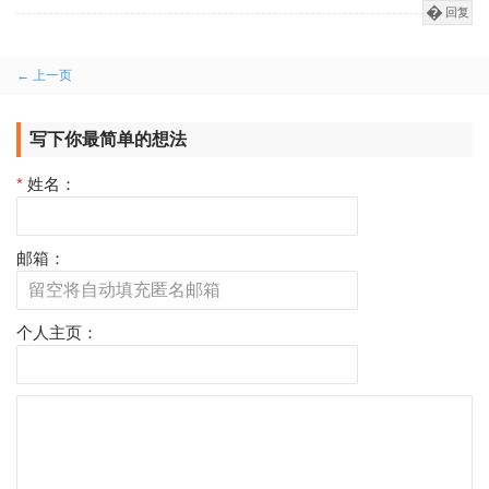
回复
评
← 上一页
论
写下你最简单的想法
分
页
*
姓名：
邮箱：
个人主页：
评
论