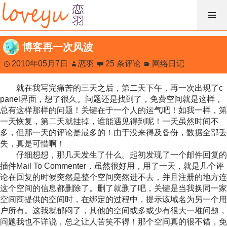
跳
过
内
博客再一次风波
容
2010年05月7日
恋羽
25 条评论
网络日记
就在我写完痛苦的三天之后，第二天下午，再一次出现了c
panel界面，想了很久。问题还是找到了，免费空间就是这样，
总有这样那样的问题！关键在于一个人的运气吧！如我一样，第
一天恢复，第二天就挂掉，谁能遇见得到呢！一天虽然时间不
多，但那一天的评论是最多的！由于没来得及备份，数据全部丢
失，真是可惜啊！
仔细想想，那几天发生了什么。起初发现了一个邮件回复的
插件Mail To Commenter，虽然很好用，用了一天，就是几个评
论在回复的时候突然是整个空间突然进不去，并且注册的地方连
这个空间的信息都删除了。删了就删了吧，关键是当我换同一家
空间商提供的空间时，在绑定的过程中，提示该域名为另一个用
户所有。这我就郁闷了，其他的空间或多或少有很大一堆问题，
问题我也不详说，总之让人苦笑不得！
那个空间真的很不错，免