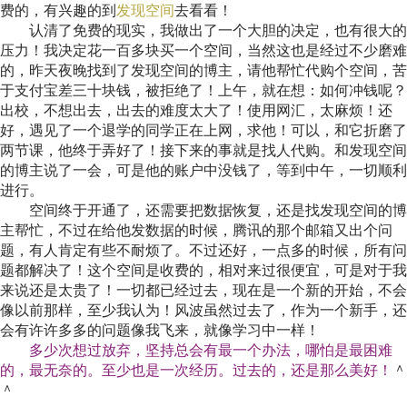
费的，有兴趣的到
发现空间
去看看！
认清了免费的现实，我做出了一个大胆的决定，也有很大的
压力！我决定花一百多块买一个空间，当然这也是经过不少磨难
的，昨天夜晚找到了发现空间的博主，请他帮忙代购个空间，苦
于支付宝差三十块钱，被拒绝了！上午，就在想：如何冲钱呢？
出校，不想出去，出去的难度太大了！使用网汇，太麻烦！还
好，遇见了一个退学的同学正在上网，求他！可以，和它折磨了
两节课，他终于弄好了！接下来的事就是找人代购。和发现空间
的博主说了一会，可是他的账户中没钱了，等到中午，一切顺利
进行。
空间终于开通了，还需要把数据恢复，还是找发现空间的博
主帮忙，不过在给他发数据的时候，腾讯的那个邮箱又出个问
题，有人肯定有些不耐烦了。不过还好，一点多的时候，所有问
题都解决了！这个空间是收费的，相对来过很便宜，可是对于我
来说还是太贵了！一切都已经过去，现在是一个新的开始，不会
像以前那样，至少我认为！风波虽然过去了，作为一个新手，还
会有许许多多的问题像我飞来，就像学习中一样！
多少次想过放弃，坚持总会有最一个办法，哪怕是最困难
的，最无奈的。至少也是一次经历。过去的，还是那么美好！
＾
＾