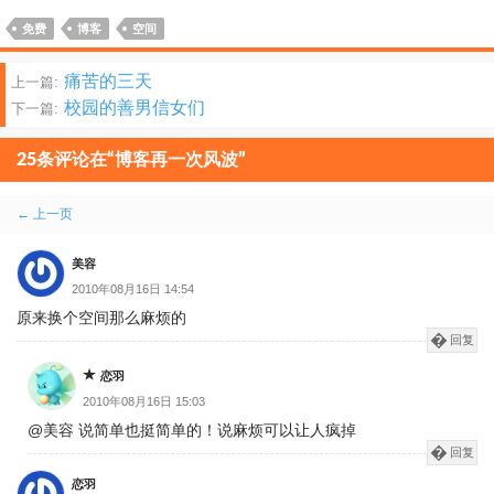
免费
博客
空间
文
痛苦的三天
上一篇:
校园的善男信女们
下一篇:
章
分
25条评论在“博客再一次风波”
页
评
← 上一页
论
美容
分
2010年08月16日 14:54
原来换个空间那么麻烦的
页
回复
恋羽
2010年08月16日 15:03
@美容 说简单也挺简单的！说麻烦可以让人疯掉
回复
恋羽