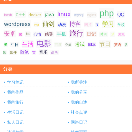
php
linux
c++
java
QQ
docker
nginx
bash
mysql
仙剑
学习
wordpress
博客
动漫
图片
学校
wp
夜
旅行
安卓
手机
日记
年
感受
心情
时间
梦
家
游戏
电影
生活
节日
考试
生日
脚本
爱
百度
空间
英语
谷
随笔
音乐
高考
歌
邮件
雪
分类
学习笔记
我所关注
我的作品
我的分享
我的旅行
我的自述
生活日记
社会点评
私人日记
网络日记