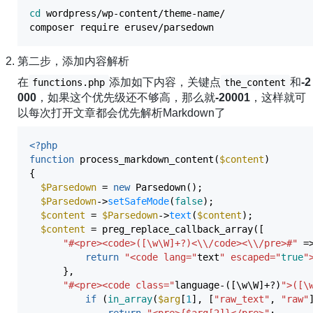
cd
wordpress
/
wp-content
/
theme-name
/
composer require erusev
/
parsedown
第二步，添加内容解析
在
添加如下内容，关键点
和
-2
functions.php
the_content
000
，如果这个优先级还不够高，那么就
-20001
，这样就可
以每次打开文章都会优先解析Markdown了
<?php
function
process_markdown_content
(
$content
)
{
$Parsedown
=
new
Parsedown
(
)
;
$Parsedown
->
setSafeMode
(
false
)
;
$content
=
$Parsedown
->
text
(
$content
)
;
$content
=
preg_replace_callback_array
(
[
"#<pre><code>([\w\W]+?)<
\\
/code><
\\
/pre>#"
=
return
"<code lang="
text
" escaped="
true
"
}
,
"#<pre><code class="
language
-
(
[
\w\W
]
+
?
)
">([\
if
(
in_array
(
$arg
[
1
]
,
[
"raw_text"
,
"raw"
return
"<pre>
{$arg[2]}
</pre>"
;