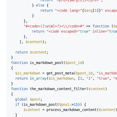
}
else
{
return
"<code lang="
{
$arg
[
1
]
}
" escap
}
}
,
"#<code>([\w\W]+?)<
\\
/code>#"
=>
function
(
$
return
"<code escaped="
true
" inline="
tru
}
,
]
,
$content
)
;
return
$content
;
}
function
is_markdown_post
(
$post_id
)
{
$is_markdown
=
get_post_meta
(
$post_id
,
"is_markd
return
in_array
(
$is_markdown
,
[
1
,
"1"
,
"true"
,
"
}
function
the_markdown_content_filter
(
$content
)
{
global
$post
;
if
(
is_markdown_post
(
$post
->
ID
)
)
{
$content
=
process_markdown_content
(
$content
}