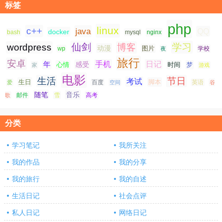
标签
php
linux
c++
java
QQ
docker
nginx
bash
mysql
仙剑
学习
wordpress
博客
动漫
图片
学校
wp
夜
旅行
安卓
手机
日记
年
感受
心情
时间
梦
家
游戏
电影
生活
节日
考试
生日
脚本
爱
百度
空间
英语
谷
随笔
音乐
高考
歌
邮件
雪
分类
学习笔记
我所关注
我的作品
我的分享
我的旅行
我的自述
生活日记
社会点评
私人日记
网络日记