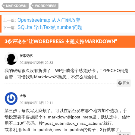
MARKDOWN
WORDPRESS
文
Openstreetmap 从入门到放弃
上一篇:
SQLite 导出Text的number问题
下一篇:
章
分
3条评论在“让WORDPRESS 主题支持MARKDOWN”
页
灰常记忆
2018年04月29日 22:33
我的破站很久没有折腾了，WP折腾这个感觉好卡，TYPECHO倒是
自带，可惜我对Markdown不熟悉，不怎么能会用。
回复
大致
2018年04月13日 12:11
第三步，每次写太麻烦了。可以在后台发布那个地方加个选项，手
动设定要不要加那个is_markdown到post_meta里，默认选中。估计
用不上10行代码。搜“post_submitbox_misc_actions”就行。
或者利用draft_to_publish,new_to_publish的钩子，3行就够了。