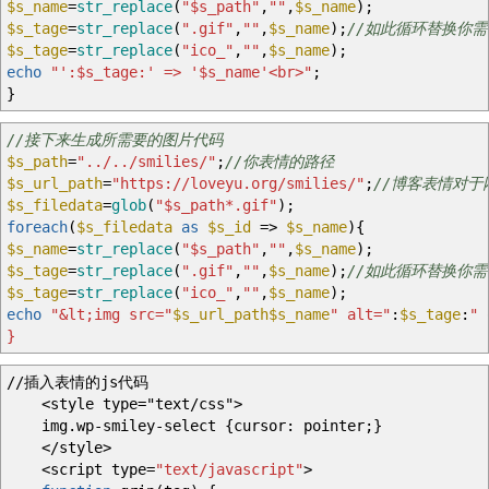
$s_name
=
str_replace
(
"
$s_path
"
,
""
,
$s_name
)
;
$s_tage
=
str_replace
(
".gif"
,
""
,
$s_name
)
;
//如此循环替换你
$s_tage
=
str_replace
(
"ico_"
,
""
,
$s_name
)
;
echo
"':
$s_tage
:' => '
$s_name
'<br>"
;
}
//接下来生成所需要的图片代码
$s_path
=
"../../smilies/"
;
//你表情的路径
$s_url_path
=
"https://loveyu.org/smilies/"
;
//博客表情对于
$s_filedata
=
glob
(
"
$s_path
*.gif"
)
;
foreach
(
$s_filedata
as
$s_id
=>
$s_name
)
{
$s_name
=
str_replace
(
"
$s_path
"
,
""
,
$s_name
)
;
$s_tage
=
str_replace
(
".gif"
,
""
,
$s_name
)
;
//如此循环替换你
$s_tage
=
str_replace
(
"ico_"
,
""
,
$s_name
)
;
echo
"&lt;img src="
$s_url_path
$s_name
" alt="
:
$s_tage
:
" 
}
//插入表情的js代码
<style type="text/css">
img.wp-smiley-select {cursor: pointer;}
</style>
<
script type
=
"text/javascript"
>