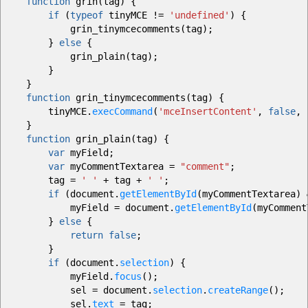
function
grin
(
tag
)
{
if
(
typeof
tinyMCE
!=
'undefined'
)
{
grin_tinymcecomments
(
tag
)
;
}
else
{
grin_plain
(
tag
)
;
}
}
function
grin_tinymcecomments
(
tag
)
{
tinyMCE.
execCommand
(
'mceInsertContent'
,
false
,
}
function
grin_plain
(
tag
)
{
var
myField
;
var
myCommentTextarea
=
"comment"
;
tag
=
' '
+
tag
+
' '
;
if
(
document.
getElementById
(
myCommentTextarea
)
myField
=
document.
getElementById
(
myComment
}
else
{
return
false
;
}
if
(
document.
selection
)
{
myField.
focus
(
)
;
sel
=
document.
selection
.
createRange
(
)
;
sel.
text
=
tag
;