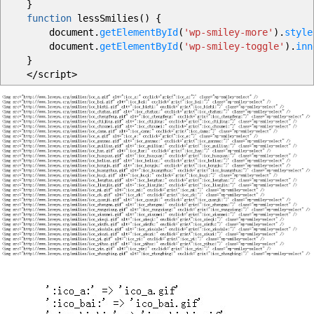
}
function
lessSmilies
(
)
{
document.
getElementById
(
'wp-smiley-more'
)
.
style
document.
getElementById
(
'wp-smiley-toggle'
)
.
inn
}
</
script
>