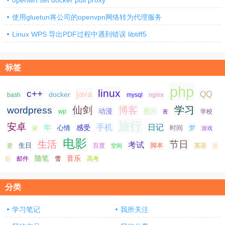
使用gluetun将公司的openvpn网络转为代理服务
Linux WPS 导出PDF过程中遇到错误 libtiff5
标签
php
linux
c++
java
QQ
docker
nginx
bash
mysql
仙剑
学习
wordpress
博客
动漫
图片
学校
wp
夜
旅行
安卓
手机
日记
年
感受
心情
时间
梦
家
游戏
电影
生活
节日
考试
生日
脚本
爱
百度
空间
英语
谷
随笔
音乐
高考
歌
邮件
雪
分类
学习笔记
我所关注