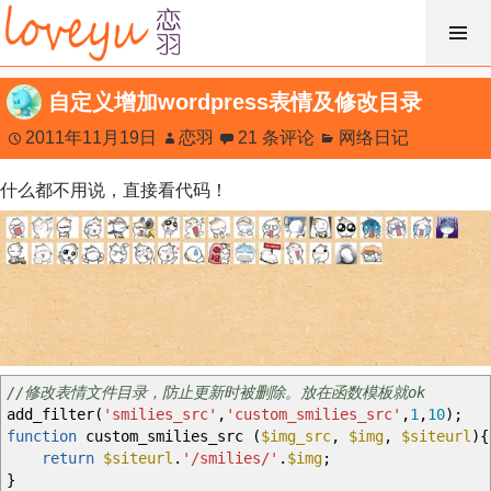
跳
过
内
自定义增加wordpress表情及修改目录
容
2011年11月19日
恋羽
21 条评论
网络日记
什么都不用说，直接看代码！
//修改表情文件目录，防止更新时被删除。放在函数模板就ok
add_filter
(
'smilies_src'
,
'custom_smilies_src'
,
1
,
10
)
;
function
custom_smilies_src
(
$img_src
,
$img
,
$siteurl
)
{
return
$siteurl
.
'/smilies/'
.
$img
;
}