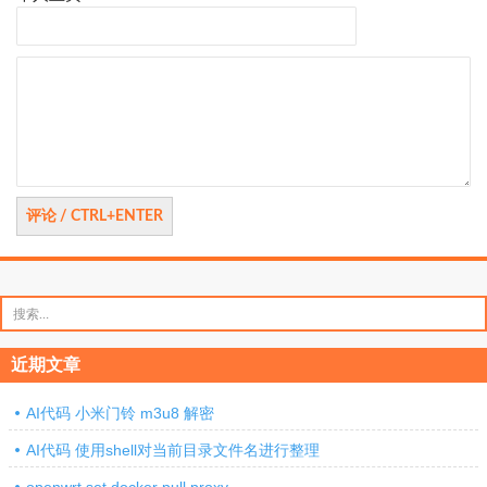
评
论
搜
索：
近期文章
AI代码 小米门铃 m3u8 解密
AI代码 使用shell对当前目录文件名进行整理
openwrt set docker pull proxy