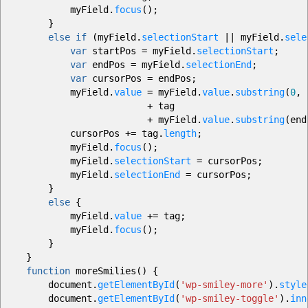
myField.
focus
(
)
;
}
else
if
(
myField.
selectionStart
||
myField.
sele
var
startPos
=
myField.
selectionStart
;
var
endPos
=
myField.
selectionEnd
;
var
cursorPos
=
endPos
;
myField.
value
=
myField.
value
.
substring
(
0
,
s
+
tag
+
myField.
value
.
substring
(
end
cursorPos
+=
tag.
length
;
myField.
focus
(
)
;
myField.
selectionStart
=
cursorPos
;
myField.
selectionEnd
=
cursorPos
;
}
else
{
myField.
value
+=
tag
;
myField.
focus
(
)
;
}
}
function
moreSmilies
(
)
{
document.
getElementById
(
'wp-smiley-more'
)
.
style
document.
getElementById
(
'wp-smiley-toggle'
)
.
inn