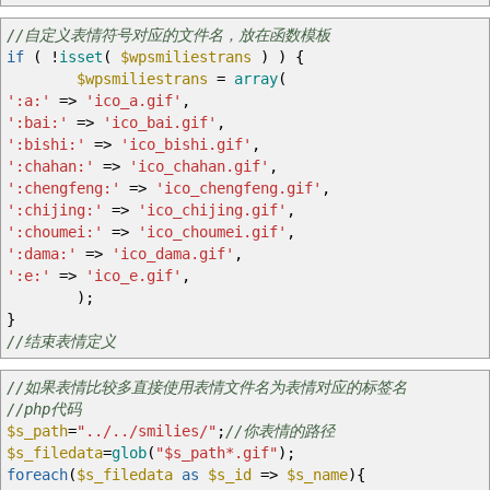
//自定义表情符号对应的文件名，放在函数模板
if
(
!
isset
(
$wpsmiliestrans
)
)
{
$wpsmiliestrans
=
array
(
':a:'
=>
'ico_a.gif'
,
':bai:'
=>
'ico_bai.gif'
,
':bishi:'
=>
'ico_bishi.gif'
,
':chahan:'
=>
'ico_chahan.gif'
,
':chengfeng:'
=>
'ico_chengfeng.gif'
,
':chijing:'
=>
'ico_chijing.gif'
,
':choumei:'
=>
'ico_choumei.gif'
,
':dama:'
=>
'ico_dama.gif'
,
':e:'
=>
'ico_e.gif'
,
)
;
}
//结束表情定义
//如果表情比较多直接使用表情文件名为表情对应的标签名
//php代码
$s_path
=
"../../smilies/"
;
//你表情的路径
$s_filedata
=
glob
(
"
$s_path
*.gif"
)
;
foreach
(
$s_filedata
as
$s_id
=>
$s_name
)
{