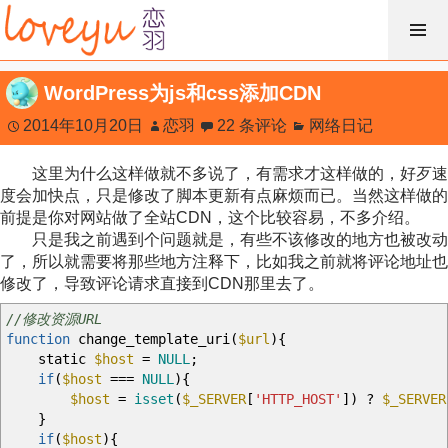
跳
过
内
WordPress为js和css添加CDN
容
2014年10月20日
恋羽
22 条评论
网络日记
这里为什么这样做就不多说了，有需求才这样做的，好歹速
度会加快点，只是修改了脚本更新有点麻烦而已。当然这样做的
前提是你对网站做了全站CDN，这个比较容易，不多介绍。
只是我之前遇到个问题就是，有些不该修改的地方也被改动
了，所以就需要将那些地方注释下，比如我之前就将评论地址也
修改了，导致评论请求直接到CDN那里去了。
//修改资源URL
function
change_template_uri
(
$url
)
{
static
$host
=
NULL
;
if
(
$host
===
NULL
)
{
$host
=
isset
(
$_SERVER
[
'HTTP_HOST'
]
)
?
$_SERVER
}
if
(
$host
)
{