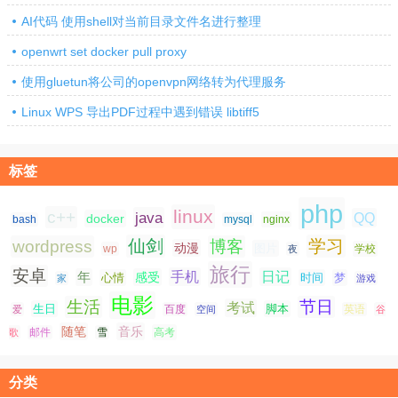
AI代码 使用shell对当前目录文件名进行整理
openwrt set docker pull proxy
使用gluetun将公司的openvpn网络转为代理服务
Linux WPS 导出PDF过程中遇到错误 libtiff5
标签
php
linux
c++
java
QQ
docker
nginx
bash
mysql
仙剑
学习
wordpress
博客
动漫
图片
学校
wp
夜
旅行
安卓
手机
日记
年
感受
心情
时间
梦
家
游戏
电影
生活
节日
考试
生日
脚本
爱
百度
空间
英语
谷
随笔
音乐
高考
歌
邮件
雪
分类