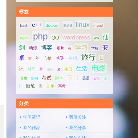
标签
linux
c++
java
docker
bash
mysql
php
仙
wordpress
QQ
nginx
wp
剑
学习
博客
安
动漫
图片
学校
夜
旅行
卓
手机
日
年
感受
心情
家
电影
生活
记
时间
梦
生日
游戏
爱
节日
考试
脚本
百度
空间
英语
谷歌
邮
随笔
音乐
高考
件
雪
，
分类
学习笔记
我所关注
我的作品
我的分享