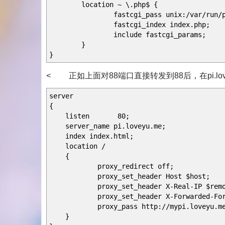
location ~ \.php$ {
fastcgi_pass unix:/var/run/php5
fastcgi_index index.php;
include fastcgi_params;
}
}
< 正如上面对88端口直接转发到88后，在pi.lov
server
{
listen 80;
server_name pi.loveyu.me;
index index.html;
location /
{
proxy_redirect off;
proxy_set_header Host $host;
proxy_set_header X-Real-IP $remot
proxy_set_header X-Forwarded-For $pr
proxy_pass http://mypi.loveyu.me
}