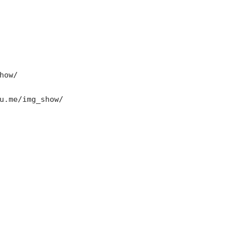
ow/

u.me/img_show/
