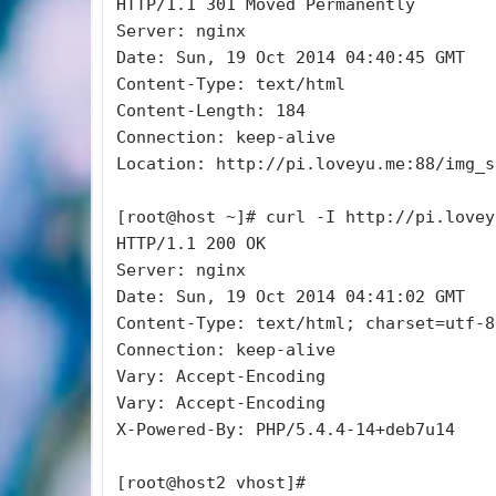
HTTP/1.1 301 Moved Permanently

Server: nginx

Date: Sun, 19 Oct 2014 04:40:45 GMT

Content-Type: text/html

Content-Length: 184

Connection: keep-alive

Location: http://pi.loveyu.me:88/img_sh
[root@host ~]# curl -I http://pi.lovey
HTTP/1.1 200 OK

Server: nginx

Date: Sun, 19 Oct 2014 04:41:02 GMT

Content-Type: text/html; charset=utf-8

Connection: keep-alive

Vary: Accept-Encoding

Vary: Accept-Encoding

X-Powered-By: PHP/5.4.4-14+deb7u14
