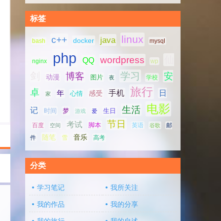
标签
linux
c++
java
docker
bash
mysql
php
仙
wordpress
QQ
nginx
wp
剑
学习
博客
安
动漫
图片
学校
夜
旅行
卓
手机
日
年
感受
心情
家
电影
生活
记
时间
梦
生日
游戏
爱
节日
考试
脚本
百度
空间
英语
谷歌
邮
随笔
音乐
高考
件
雪
分类
学习笔记
我所关注
我的作品
我的分享