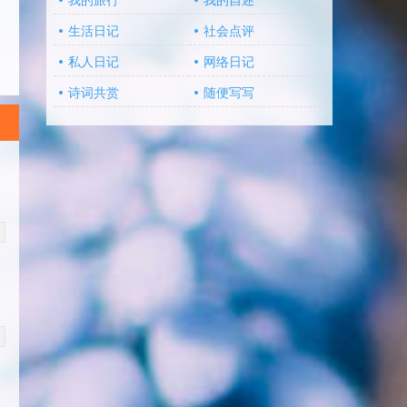
我的旅行
我的自述
生活日记
社会点评
私人日记
网络日记
诗词共赏
随便写写