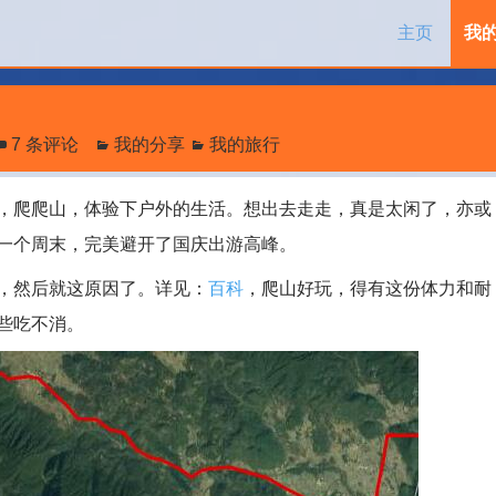
跳过内容
主页
我
7 条评论
我的分享
我的旅行
爬爬山，体验下户外的生活。想出去走走，真是太闲了，亦或
一个周末，完美避开了国庆出游高峰。
，然后就这原因了。详见：
百科
，爬山好玩，得有这份体力和耐
些吃不消。