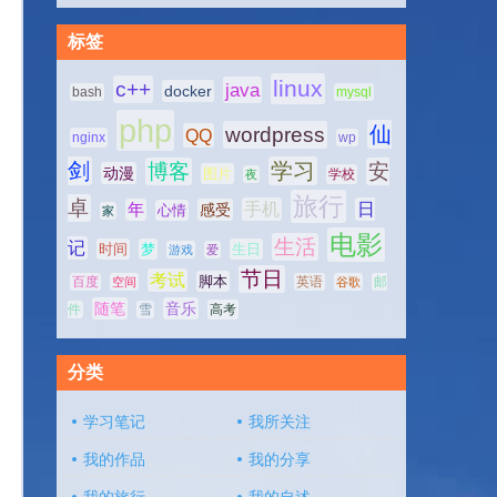
标签
linux
c++
java
docker
bash
mysql
php
仙
wordpress
QQ
nginx
wp
剑
学习
博客
安
动漫
图片
学校
夜
旅行
卓
手机
日
年
感受
心情
家
电影
生活
记
时间
梦
生日
游戏
爱
节日
考试
脚本
百度
空间
英语
谷歌
邮
随笔
音乐
高考
件
雪
分类
学习笔记
我所关注
我的作品
我的分享