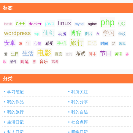
标签
php
linux
c++
java
QQ
docker
nginx
bash
mysql
仙剑
学习
wordpress
博客
动漫
图片
学校
wp
夜
旅行
安卓
手机
日记
年
感受
心情
时间
梦
家
游戏
电影
生活
节日
考试
生日
脚本
爱
百度
空间
英语
谷
随笔
音乐
高考
歌
邮件
雪
分类
学习笔记
我所关注
我的作品
我的分享
我的旅行
我的自述
生活日记
社会点评
私人日记
网络日记