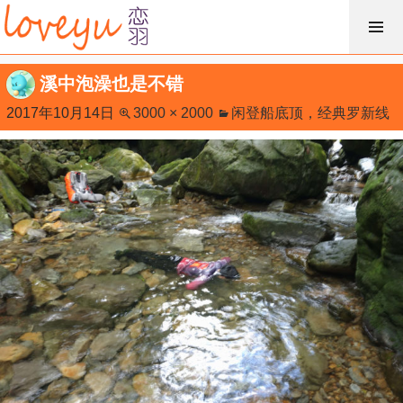
跳
过
内
溪中泡澡也是不错
容
2017年10月14日
3000 × 2000
闲登船底顶，经典罗新线