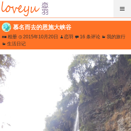
跳
过
内
慕名而去的恩施大峡谷
容
相册
2015年10月20日
恋羽
16 条评论
我的旅行
生活日记