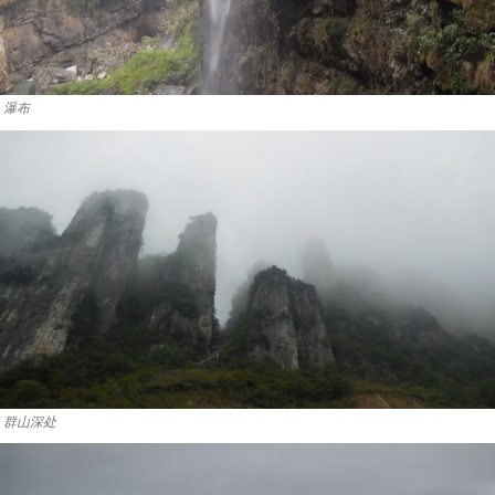
瀑布
群山深处