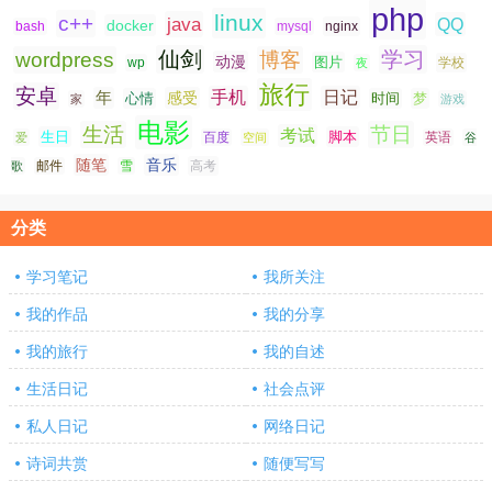
php
linux
c++
java
QQ
docker
nginx
bash
mysql
仙剑
学习
wordpress
博客
动漫
图片
学校
wp
夜
旅行
安卓
手机
日记
年
感受
心情
时间
梦
家
游戏
电影
生活
节日
考试
生日
脚本
爱
百度
空间
英语
谷
随笔
音乐
高考
歌
邮件
雪
分类
学习笔记
我所关注
我的作品
我的分享
我的旅行
我的自述
生活日记
社会点评
私人日记
网络日记
诗词共赏
随便写写