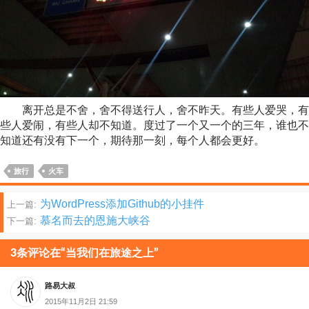
离开总是不舍，舍不得送行人，舍不昨天。有些人爱哭，有
些人爱闹，有些人却不知道。度过了一个又一个的三年，谁也不
知道还有没有下一个，期待那一刻，每个人都会更好。
旅行
火车
文
为WordPress添加Github的小挂件
上一篇:
慕名而去的恩施大峡谷
下一篇:
章
分
3条评论在“当我们在旅途之上”
页
路易大叔
2015年11月2日 21:59