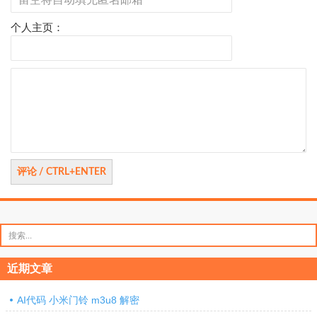
个人主页：
评
论
搜
索：
近期文章
AI代码 小米门铃 m3u8 解密