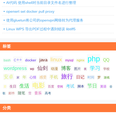
AI代码 使用shell对当前目录文件名进行整理
openwrt set docker pull proxy
使用gluetun将公司的openvpn网络转为代理服务
Linux WPS 导出PDF过程中遇到错误 libtiff5
标签
php
linux
c++
java
QQ
docker
nginx
bash
mysql
仙剑
学习
wordpress
博客
动漫
图片
学校
wp
夜
旅行
安卓
手机
日记
年
感受
心情
时间
梦
家
游戏
电影
生活
节日
考试
生日
脚本
爱
百度
空间
英语
谷
随笔
音乐
高考
歌
邮件
雪
分类