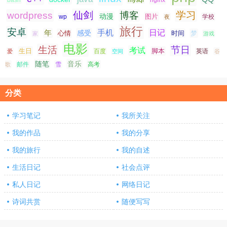
nginx
bash
mysql
仙剑
学习
wordpress
博客
动漫
图片
学校
wp
夜
旅行
安卓
手机
日记
年
感受
心情
时间
梦
家
游戏
电影
生活
节日
考试
生日
脚本
爱
百度
空间
英语
谷
随笔
音乐
高考
歌
邮件
雪
分类
学习笔记
我所关注
我的作品
我的分享
我的旅行
我的自述
生活日记
社会点评
私人日记
网络日记
诗词共赏
随便写写