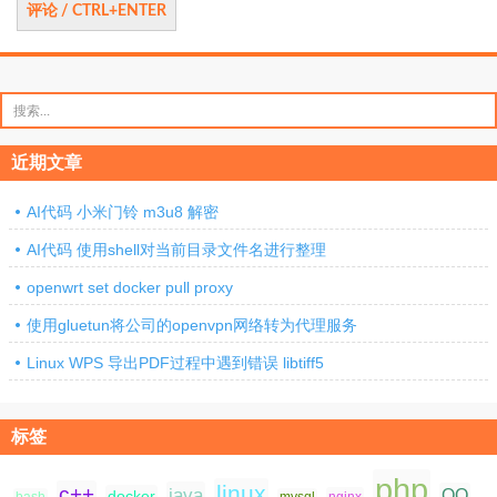
搜
索：
近期文章
AI代码 小米门铃 m3u8 解密
AI代码 使用shell对当前目录文件名进行整理
openwrt set docker pull proxy
使用gluetun将公司的openvpn网络转为代理服务
Linux WPS 导出PDF过程中遇到错误 libtiff5
标签
php
linux
c++
java
QQ
docker