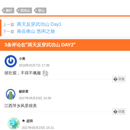
旅行
武功山
登山
文
两天反穿武功山 Day1
上一篇:
南岳衡山 悠闲之旅
下一篇:
章
分
3条评论在“两天反穿武功山 DAY2”
页
小美
2018年03月7日 17:38
很壮观，不得不佩服
回复
破折君
2017年05月23日 10:39
江西萍乡风景很美
回复
恋羽
2017年05月23日 15:21