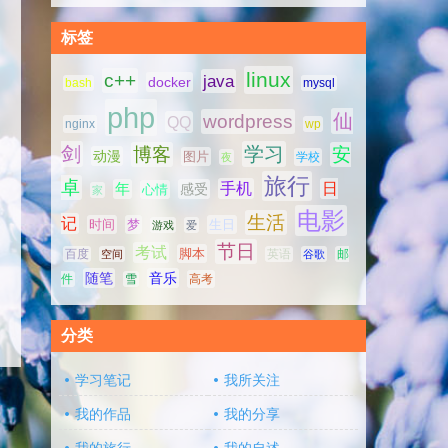
标签
linux
c++
java
docker
bash
mysql
php
仙
wordpress
QQ
nginx
wp
剑
学习
博客
安
动漫
图片
学校
夜
旅行
卓
手机
日
年
感受
心情
家
电影
生活
记
时间
梦
生日
游戏
爱
节日
考试
脚本
百度
空间
英语
谷歌
邮
随笔
音乐
高考
件
雪
分类
学习笔记
我所关注
我的作品
我的分享