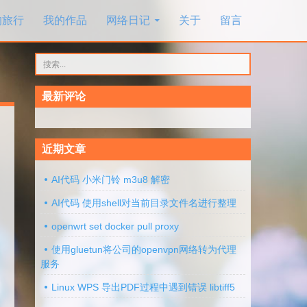
的旅行
我的作品
网络日记
关于
留言
搜
索：
最新评论
近期文章
AI代码 小米门铃 m3u8 解密
AI代码 使用shell对当前目录文件名进行整理
openwrt set docker pull proxy
使用gluetun将公司的openvpn网络转为代理
服务
Linux WPS 导出PDF过程中遇到错误 libtiff5