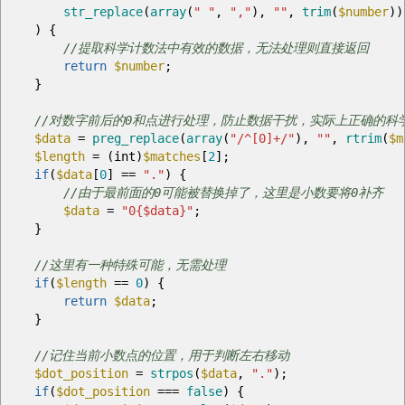
str_replace
(
array
(
" "
,
","
)
,
""
,
trim
(
$number
)
)
)
{
//提取科学计数法中有效的数据，无法处理则直接返回
return
$number
;
}
//对数字前后的0和点进行处理，防止数据干扰，实际上正确的科
$data
=
preg_replace
(
array
(
"/^[0]+/"
)
,
""
,
rtrim
(
$m
$length
=
(
int
)
$matches
[
2
]
;
if
(
$data
[
0
]
==
"."
)
{
//由于最前面的0可能被替换掉了，这里是小数要将0补齐
$data
=
"0
{$data}
"
;
}
//这里有一种特殊可能，无需处理
if
(
$length
==
0
)
{
return
$data
;
}
//记住当前小数点的位置，用于判断左右移动
$dot_position
=
strpos
(
$data
,
"."
)
;
if
(
$dot_position
===
false
)
{