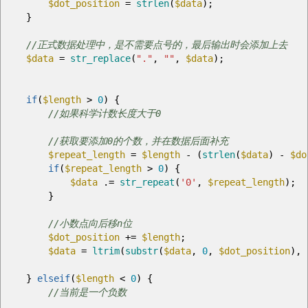
$dot_position
=
strlen
(
$data
)
;
}
//正式数据处理中，是不需要点号的，最后输出时会添加上去
$data
=
str_replace
(
"."
,
""
,
$data
)
;
if
(
$length
>
0
)
{
//如果科学计数长度大于0
//获取要添加0的个数，并在数据后面补充
$repeat_length
=
$length
-
(
strlen
(
$data
)
-
$do
if
(
$repeat_length
>
0
)
{
$data
.=
str_repeat
(
'0'
,
$repeat_length
)
;
}
//小数点向后移n位
$dot_position
+=
$length
;
$data
=
ltrim
(
substr
(
$data
,
0
,
$dot_position
)
,
}
elseif
(
$length
<
0
)
{
//当前是一个负数