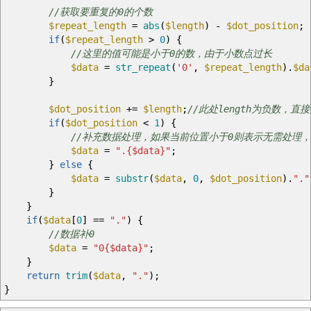
//获取要重复的0的个数
$repeat_length
=
abs
(
$length
)
-
$dot_position
;
if
(
$repeat_length
>
0
)
{
//这里的值可能是小于0的数，由于小数点过长
$data
=
str_repeat
(
'0'
,
$repeat_length
)
.
$da
}
$dot_position
+=
$length
;
//此处length为负数，直
if
(
$dot_position
<
1
)
{
//补充数据处理，如果当前位置小于0则表示无需处理
$data
=
".
{$data}
"
;
}
else
{
$data
=
substr
(
$data
,
0
,
$dot_position
)
.
"."
}
}
if
(
$data
[
0
]
==
"."
)
{
//数据补0
$data
=
"0
{$data}
"
;
}
return
trim
(
$data
,
"."
)
;
}