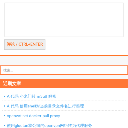
评
论
搜
索：
近期文章
AI代码 小米门铃 m3u8 解密
AI代码 使用shell对当前目录文件名进行整理
openwrt set docker pull proxy
使用gluetun将公司的openvpn网络转为代理服务