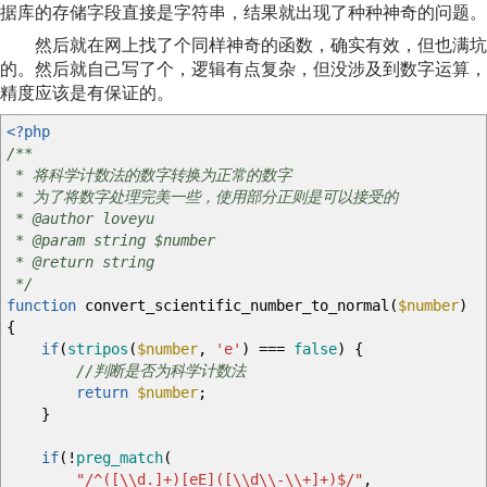
据库的存储字段直接是字符串，结果就出现了种种神奇的问题。
然后就在网上找了个同样神奇的函数，确实有效，但也满坑
的。然后就自己写了个，逻辑有点复杂，但没涉及到数字运算，
精度应该是有保证的。
<?php
/**
* 将科学计数法的数字转换为正常的数字
* 为了将数字处理完美一些，使用部分正则是可以接受的
* @author loveyu
* @param string $number
* @return string
*/
function
convert_scientific_number_to_normal
(
$number
)
{
if
(
stripos
(
$number
,
'e'
)
===
false
)
{
//判断是否为科学计数法
return
$number
;
}
if
(
!
preg_match
(
"/^([
\\
d.]+)[eE]([
\\
d
\\
-
\\
+]+)$/"
,