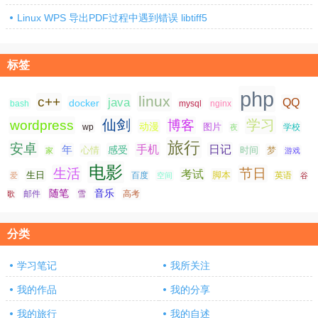
Linux WPS 导出PDF过程中遇到错误 libtiff5
标签
php
linux
c++
java
QQ
docker
nginx
bash
mysql
仙剑
学习
wordpress
博客
动漫
图片
学校
wp
夜
旅行
安卓
手机
日记
年
感受
心情
时间
梦
家
游戏
电影
生活
节日
考试
生日
脚本
爱
百度
空间
英语
谷
随笔
音乐
高考
歌
邮件
雪
分类
学习笔记
我所关注
我的作品
我的分享
我的旅行
我的自述