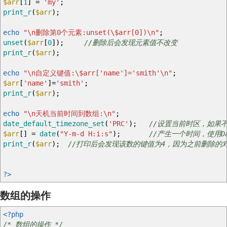
$arr
[
1
]
=
'my'
;
print_r
(
$arr
)
;
echo
"
\n
删除第0个元素:unset(
\$
arr[0])
\n
"
;
unset
(
$arr
[
0
]
)
;
//删除后会发现元素值不改变
print_r
(
$arr
)
;
echo
"
\n
自定义键值:
\$
arr['name']='smith'
\n
"
;
$arr
[
'name'
]
=
'smith'
;
print_r
(
$arr
)
;
echo
"
\n
天机当前时间到数组:
\n
"
;
date_default_timezone_set
(
'PRC'
)
;
//设置当前时区，如果
$arr
[
]
=
date
(
"Y-m-d H:i:s"
)
;
//产生一个时间，使用D
print_r
(
$arr
)
;
//打印后会发现该数的键值为4，因为之前删除的
?>
数组的操作
<?php
/* 数组的操作 */