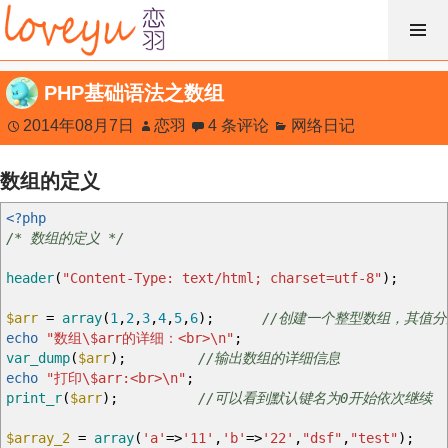
跳
过
内
PHP基础语法之数组
容
2014年08月7日
恋羽
4 条评论
网络日记
数组的定义
<?php
/* 数组的定义 */
header
(
"Content-Type: text/html; charset=utf-8"
)
;
$arr
=
array
(
1
,
2
,
3
,
4
,
5
,
6
)
;
//创建一个整型数组，其值分别为
echo
"数组
\$
arr的详细：<br>
\n
"
;
var_dump
(
$arr
)
;
//输出数组的详细信息
echo
"打印
\$
arr:<br>
\n
"
;
print_r
(
$arr
)
;
//可以看到默认键名为0开始依次继续
$array_2
=
array
(
'a'
=>
'11'
,
'b'
=>
'22'
,
"dsf"
,
"test"
)
;