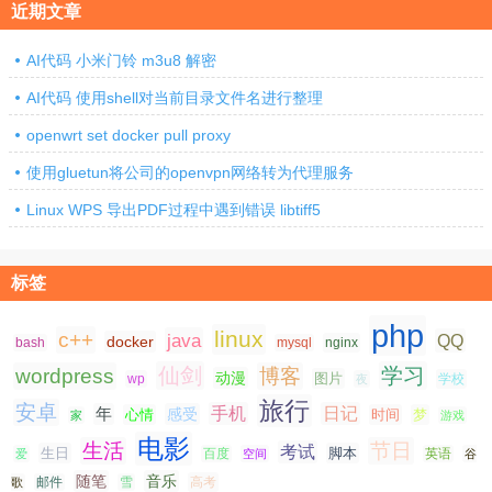
近期文章
AI代码 小米门铃 m3u8 解密
AI代码 使用shell对当前目录文件名进行整理
openwrt set docker pull proxy
使用gluetun将公司的openvpn网络转为代理服务
Linux WPS 导出PDF过程中遇到错误 libtiff5
标签
php
linux
c++
java
QQ
docker
nginx
bash
mysql
仙剑
学习
wordpress
博客
动漫
图片
学校
wp
夜
旅行
安卓
手机
日记
年
感受
心情
时间
梦
家
游戏
电影
生活
节日
考试
生日
脚本
爱
百度
空间
英语
谷
随笔
音乐
高考
歌
邮件
雪