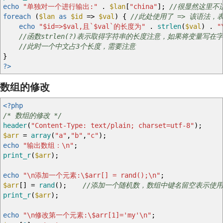
echo
"单独对一个进行输出:"
.
$lan
[
"china"
]
;
//很显然这里
foreach
(
$lan
as
$id
=>
$val
)
{
//此处使用了 => 该语法，表
echo
"
$id
=>
$val
,且`
$val
`的长度为"
.
strlen
(
$val
)
.
"
//函数strlen(?)表示取得字符串的长度注意，如果将变量
//此时一个中文占3个长度，需要注意
}
?>
数组的修改
<?php
/* 数组的修改 */
header
(
"Content-Type: text/plain; charset=utf-8"
)
;
$arr
=
array
(
"a"
,
"b"
,
"c"
)
;
echo
"输出数组：
\n
"
;
print_r
(
$arr
)
;
echo
"
\n
添加一个元素:
\$
arr[] = rand();
\n
"
;
$arr
[
]
=
rand
(
)
;
//添加一个随机数，数组中键名留空表示使
print_r
(
$arr
)
;
echo
"
\n
修改第一个元素:
\$
arr[1]='my'
\n
"
;