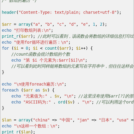
/* 数组的遍历 */
header
(
"Content-Type: text/plain; charset=utf-8"
)
;
$arr
=
array
(
"a"
,
"b"
,
"c"
,
"d"
,
"e"
,
1
,
2
)
;
echo
"打印数组列表:
\n
"
;
print_r
(
$arr
)
;
//此时可以看到，该函数会将数组的详细信息打印
echo
"使用for循环进行遍历：
\n
"
;
for
(
$i
=
0
;
$i
<
count
(
$arr
)
;
$i
++
)
{
//count函数会统计数组的个数
echo
"第
$i
个元素为:
$arr
[
$i
]
\n
"
;
//可以看到此时同样能将数组的元素写在字符串中，但往往这样会
}
echo
"
\n
使用foreach遍历:
\n
"
;
foreach
(
$arr
as
$v
)
{
echo
"元素值为:"
.
$v
,
"
\n
"
;
//这里没有使用$arr[?]的
echo
"ASCII码为:"
.
ord
(
$v
)
.
"
\n
"
;
//可以利用这个or
}
$lan
=
array
(
"china"
=>
"中国"
,
"jan"
=>
"日本"
,
"usa"
=
echo
"
\n
这样一个数组：
\n
"
;
print_r
(
$lan
)
;