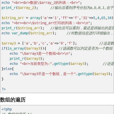
echo
"<br><br>数据
\$
array_2的列表：<br>"
;
print_r
(
$array_2
)
;
//输出后看到序号分别为a,b,0,1,
$string_arr
=
array
(
'a'
=>
'1'
,
'ff'
=>
'f'
,
'31'
=>
5
,
4
,
65
,
34
)
echo
"<br><br>
\$
string_arr打印的列表：<br>
\n
"
;
print_r
(
$string_arr
)
;
//输出后可以看到，最还是得输出的是
echo
var_dump
(
$string_arr
)
;
//对数据信息进行详细输出
$array3
=
[
'a'
,
'b'
,
'c'
,
'a'
=>
'9'
,
'f'
]
;
//这是
if
(
is_array
(
$array3
)
)
{
//该函数可以判定是否为一个数组，还
echo
"
\$
array3是一个数组<br>
\n
"
;
print_r
(
$array3
)
;
echo
"<br>当前类型为:"
.
gettype
(
$array3
)
;
//还
}
else
{
echo
"
\$
array3不是一个数组，是一个"
.
gettype
(
$array3
)
;
}
?>
数组的遍历
<?php