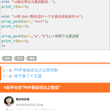
echo
"
\n
输出弹出元素的数组："
;
print_r
(
$arr
)
;
echo
"
\n
将
\$
arr数组进行一个元素的进栈操作
\n
"
;
array_push
(
$arr
,
"test"
)
;
print_r
(
$arr
)
;
array_push
(
$arr
,
"a"
,
"b"
)
;
//将两个元素进栈
print_r
(
$arr
)
;
?>
PHP
学习
脚本
文
PHP基础语法之运算控制
上一篇:
终于换了个主题
下一篇:
章
分
4条评论在“PHP基础语法之数组”
页
跑步机价格
2014年08月23日 20:46