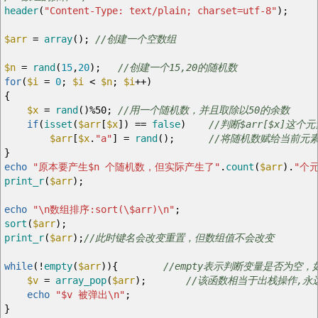
header
(
"Content-Type: text/plain; charset=utf-8"
)
;
$arr
=
array
(
)
;
//创建一个空数组
$n
=
rand
(
15
,
20
)
;
//创建一个15,20的随机数
for
(
$i
=
0
;
$i
<
$n
;
$i
++
)
{
$x
=
rand
(
)
%
50
;
//用一个随机数，并且取除以50的余数
if
(
isset
(
$arr
[
$x
]
)
==
false
)
//判断$arr[$x]这
$arr
[
$x
.
"a"
]
=
rand
(
)
;
//将随机数赋给当前元
}
echo
"原本要产生
$n
个随机数，但实际产生了"
.
count
(
$arr
)
.
"个
print_r
(
$arr
)
;
echo
"
\n
数组排序:sort(
\$
arr)
\n
"
;
sort
(
$arr
)
;
print_r
(
$arr
)
;
//此时键名会改变重置，但数组值不会改变
while
(
!
empty
(
$arr
)
)
{
//empty表示判断变量是否为空
$v
=
array_pop
(
$arr
)
;
//该函数相当于出栈操作,永
echo
"
$v
被弹出
\n
"
;
}