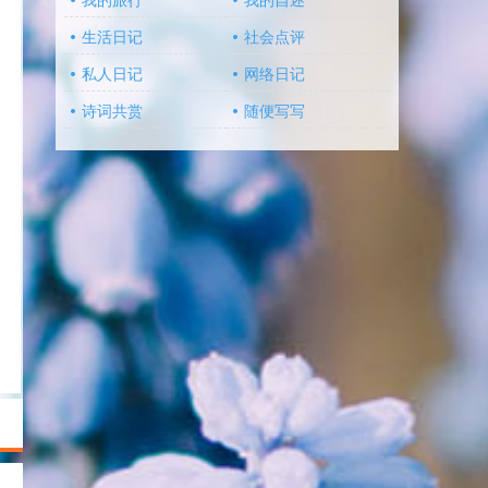
我的旅行
我的自述
生活日记
社会点评
私人日记
网络日记
诗词共赏
随便写写