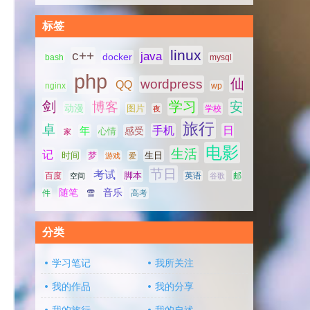
标签
linux
c++
java
docker
bash
mysql
php
仙
wordpress
QQ
nginx
wp
剑
学习
博客
安
动漫
图片
学校
夜
旅行
卓
手机
日
年
感受
心情
家
电影
生活
记
时间
梦
生日
游戏
爱
节日
考试
脚本
百度
空间
英语
谷歌
邮
随笔
音乐
高考
件
雪
分类
学习笔记
我所关注
我的作品
我的分享