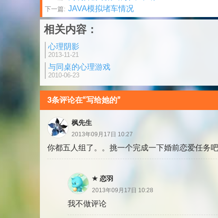
JAVA模拟堵车情况
下一篇:
章
相关内容：
分
心理阴影
页
2013-11-21
与同桌的心理游戏
2010-06-23
3条评论在“写给她的”
枫先生
2013年09月17日 10:27
你都五人组了。。挑一个完成一下婚前恋爱任务
恋羽
2013年09月17日 10:28
我不做评论