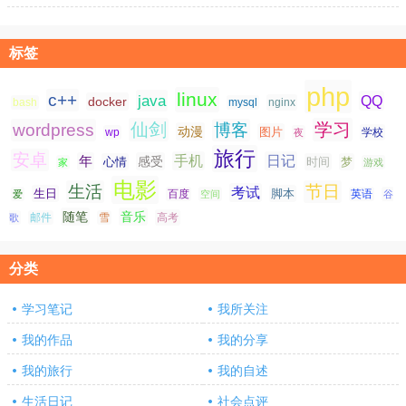
标签
php
linux
c++
java
QQ
docker
nginx
bash
mysql
仙剑
学习
wordpress
博客
动漫
图片
学校
wp
夜
旅行
安卓
手机
日记
年
感受
心情
时间
梦
家
游戏
电影
生活
节日
考试
生日
脚本
爱
百度
空间
英语
谷
随笔
音乐
高考
歌
邮件
雪
分类
学习笔记
我所关注
我的作品
我的分享
我的旅行
我的自述
生活日记
社会点评