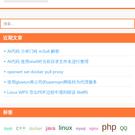
搜
索：
近期文章
AI代码 小米门铃 m3u8 解密
AI代码 使用shell对当前目录文件名进行整理
openwrt set docker pull proxy
使用gluetun将公司的openvpn网络转为代理服务
Linux WPS 导出PDF过程中遇到错误 libtiff5
标签
php
linux
c++
java
QQ
docker
nginx
bash
mysql