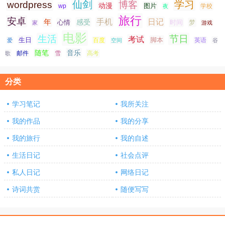
仙剑
学习
wordpress
博客
动漫
图片
学校
wp
夜
旅行
安卓
手机
日记
年
感受
心情
时间
梦
家
游戏
电影
生活
节日
考试
生日
脚本
爱
百度
空间
英语
谷
随笔
音乐
高考
歌
邮件
雪
分类
学习笔记
我所关注
我的作品
我的分享
我的旅行
我的自述
生活日记
社会点评
私人日记
网络日记
诗词共赏
随便写写