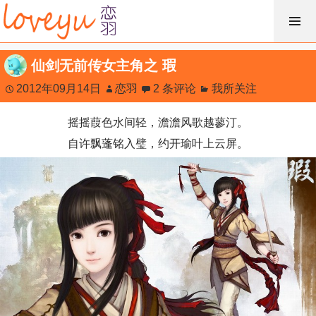
跳
过
内
仙剑无前传女主角之 瑕
容
2012年09月14日
恋羽
2 条评论
我所关注
摇摇葭色水间轻，澹澹风歌越蓼汀。
自许飘蓬铭入璧，约开瑜叶上云屏。