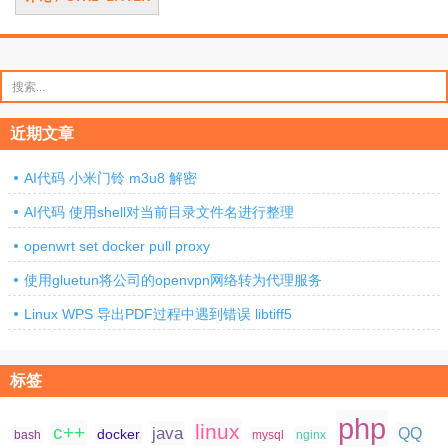
搜
索：
近期文章
AI代码 小米门铃 m3u8 解密
AI代码 使用shell对当前目录文件名进行整理
openwrt set docker pull proxy
使用gluetun将公司的openvpn网络转为代理服务
Linux WPS 导出PDF过程中遇到错误 libtiff5
标签
php
linux
c++
java
QQ
docker
nginx
bash
mysql