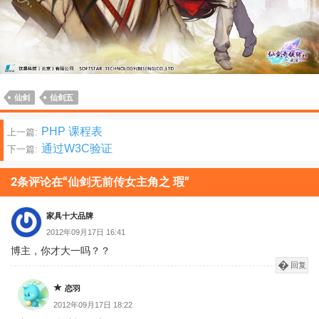
仙剑
仙剑五
文
PHP 课程表
上一篇:
通过W3C验证
下一篇:
章
分
2条评论在“仙剑无前传女主角之 瑕”
页
家具十大品牌
2012年09月17日 16:41
博主，你才大一吗？？
回复
恋羽
2012年09月17日 18:22