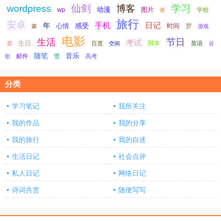
仙剑
学习
wordpress
博客
动漫
图片
学校
wp
夜
旅行
安卓
手机
日记
年
感受
心情
时间
梦
家
游戏
电影
生活
节日
考试
生日
脚本
爱
百度
空间
英语
谷
随笔
音乐
高考
歌
邮件
雪
分类
学习笔记
我所关注
我的作品
我的分享
我的旅行
我的自述
生活日记
社会点评
私人日记
网络日记
诗词共赏
随便写写