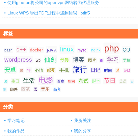
使用gluetun将公司的openvpn网络转为代理服务
Linux WPS 导出PDF过程中遇到错误 libtiff5
标签
php
linux
c++
java
QQ
docker
nginx
bash
mysql
仙剑
学习
wordpress
博客
动漫
图片
学校
wp
夜
旅行
安卓
手机
日记
年
感受
心情
时间
梦
家
游戏
电影
生活
节日
考试
生日
脚本
爱
百度
空间
英语
谷
随笔
音乐
高考
歌
邮件
雪
分类
学习笔记
我所关注
我的作品
我的分享