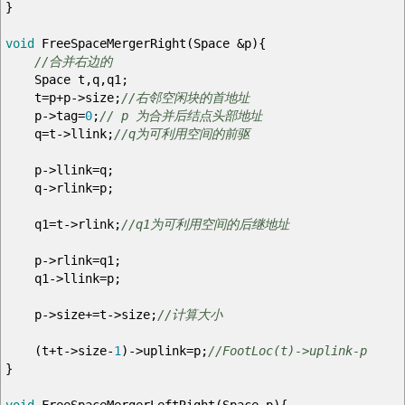
}
void
FreeSpaceMergerRight
(
Space
&
p
)
{
//合并右边的
Space t
,
q
,
q1
;
t
=
p
+
p
->
size
;
//右邻空闲块的首地址
p
->
tag
=
0
;
// p 为合并后结点头部地址
q
=
t
->
llink
;
//q为可利用空间的前驱
p
->
llink
=
q
;
q
->
rlink
=
p
;
q1
=
t
->
rlink
;
//q1为可利用空间的后继地址
p
->
rlink
=
q1
;
q1
->
llink
=
p
;
p
->
size
+=
t
->
size
;
//计算大小
(
t
+
t
->
size
-
1
)
->
uplink
=
p
;
//FootLoc(t)->uplink-p
}