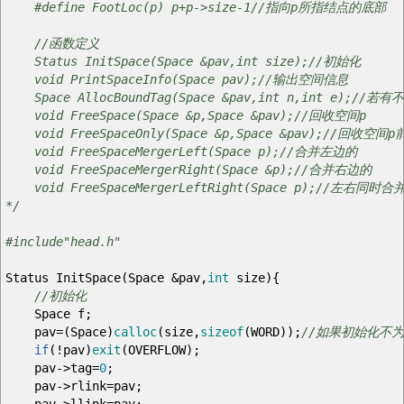
#define FootLoc(p) p+p->size-1//指向p所指结点的底部
//函数定义
Status InitSpace(Space &pav,int size);//初始化
void PrintSpaceInfo(Space pav);//输出空间信息
Space AllocBoundTag(Space &pav,int n,int e
void FreeSpace(Space &p,Space &pav);//回收空间p
void FreeSpaceOnly(Space &p,Space &pav);//回收
void FreeSpaceMergerLeft(Space p);//合并左边的
void FreeSpaceMergerRight(Space &p);//合并右边的
void FreeSpaceMergerLeftRight(Space p);//左右同时合
*/
#include"head.h"
Status InitSpace
(
Space
&
pav
,
int
size
)
{
//初始化
Space f
;
pav
=
(
Space
)
calloc
(
size
,
sizeof
(
WORD
)
)
;
//如果初始化不
if
(
!
pav
)
exit
(
OVERFLOW
)
;
pav
->
tag
=
0
;
pav
->
rlink
=
pav
;