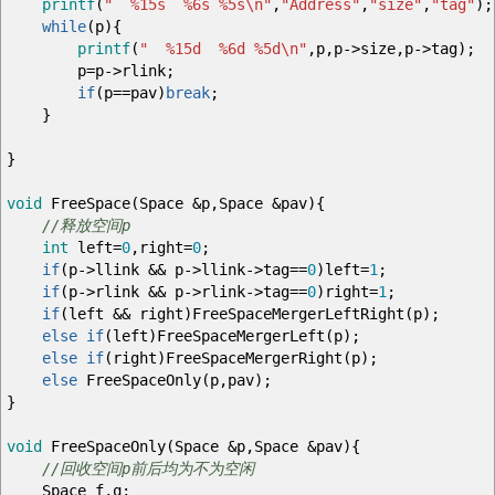
printf
(
" %15s %6s %5s
\n
"
,
"Address"
,
"size"
,
"tag"
)
;
while
(
p
)
{
printf
(
" %15d %6d %5d
\n
"
,
p
,
p
->
size
,
p
->
tag
)
;
p
=
p
->
rlink
;
if
(
p
==
pav
)
break
;
}
}
void
FreeSpace
(
Space
&
p
,
Space
&
pav
)
{
//释放空间p
int
left
=
0
,
right
=
0
;
if
(
p
->
llink
&&
p
->
llink
->
tag
==
0
)
left
=
1
;
if
(
p
->
rlink
&&
p
->
rlink
->
tag
==
0
)
right
=
1
;
if
(
left
&&
right
)
FreeSpaceMergerLeftRight
(
p
)
;
else
if
(
left
)
FreeSpaceMergerLeft
(
p
)
;
else
if
(
right
)
FreeSpaceMergerRight
(
p
)
;
else
FreeSpaceOnly
(
p
,
pav
)
;
}
void
FreeSpaceOnly
(
Space
&
p
,
Space
&
pav
)
{
//回收空间p前后均为不为空闲
Space f
,
q
;