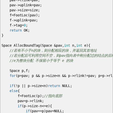
pav
->
llink
=
pav
;
pav
->
uplink
=
pav
;
pav
->
size
=
size
;
f
=
FootLoc
(
pav
)
;
f
->
uplink
=
pav
;
f
->
tag
=
0
;
return
OK
;
}
Space AllocBoundTag
(
Space
&
pav
,
int
n
,
int
e
)
{
//若有不小于n的块，则分配相应的块，并返回其首地址
//若分配后可利用空间不空，则pav指向表中刚分配过的结点的后
//e为整块分配 不保留小于等于 e 的块
Space p
,
f
;
for
(
p
=
pav
;
p
&&
p
->
size
<
n
&&
p
->
rlink
!=
pav
;
p
=
p
->
rl
if
(
!
p
||
p
->
size
<
n
)
return
NULL
;
else
{
f
=
FootLoc
(
p
)
;
//指向底部
pav
=
p
->
rlink
;
if
(
p
->
size
-
n
<=
e
)
{
if
(
pav
==
p
)
pav
=
NULL
;