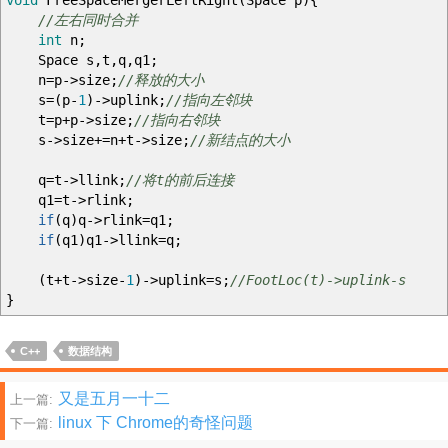
void
FreeSpaceMergerLeftRight
(
Space p
)
{
//左右同时合并
int
n
;
Space s
,
t
,
q
,
q1
;
n
=
p
->
size
;
//释放的大小
s
=
(
p
-
1
)
->
uplink
;
//指向左邻块
t
=
p
+
p
->
size
;
//指向右邻块
s
->
size
+=
n
+
t
->
size
;
//新结点的大小
q
=
t
->
llink
;
//将t的前后连接
q1
=
t
->
rlink
;
if
(
q
)
q
->
rlink
=
q1
;
if
(
q1
)
q1
->
llink
=
q
;
(
t
+
t
->
size
-
1
)
->
uplink
=
s
;
//FootLoc(t)->uplink-s
}
C++
数据结构
文
又是五月一十二
上一篇:
linux 下 Chrome的奇怪问题
下一篇:
章