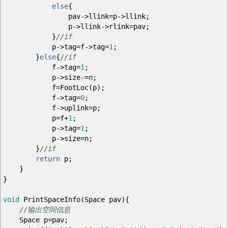
else
{
pav
->
llink
=
p
->
llink
;
p
->
llink
->
rlink
=
pav
;
}
//if
p
->
tag
=
f
->
tag
=
1
;
}
else
{
//if
f
->
tag
=
1
;
p
->
size
-=
n
;
f
=
FootLoc
(
p
)
;
f
->
tag
=
0
;
f
->
uplink
=
p
;
p
=
f
+
1
;
p
->
tag
=
1
;
p
->
size
=
n
;
}
//if
return
p
;
}
}
void
PrintSpaceInfo
(
Space pav
)
{
//输出空间信息
Space p
=
pav
;