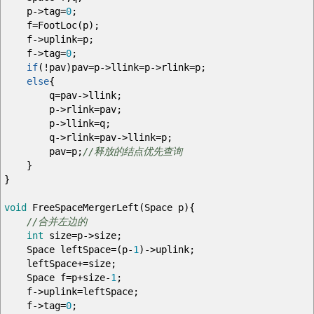
p
->
tag
=
0
;
f
=
FootLoc
(
p
)
;
f
->
uplink
=
p
;
f
->
tag
=
0
;
if
(
!
pav
)
pav
=
p
->
llink
=
p
->
rlink
=
p
;
else
{
q
=
pav
->
llink
;
p
->
rlink
=
pav
;
p
->
llink
=
q
;
q
->
rlink
=
pav
->
llink
=
p
;
pav
=
p
;
//释放的结点优先查询
}
}
void
FreeSpaceMergerLeft
(
Space p
)
{
//合并左边的
int
size
=
p
->
size
;
Space leftSpace
=
(
p
-
1
)
->
uplink
;
leftSpace
+=
size
;
Space f
=
p
+
size
-
1
;
f
->
uplink
=
leftSpace
;
f
->
tag
=
0
;