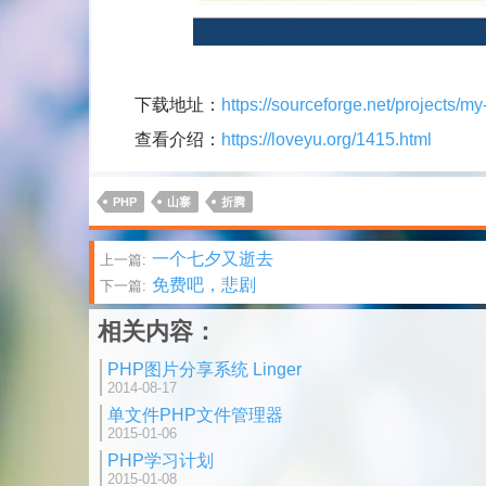
下载地址：
https://sourceforge.net/projects/my
查看介绍：
https://loveyu.org/1415.html
PHP
山寨
折腾
文
一个七夕又逝去
上一篇:
免费吧，悲剧
下一篇:
章
相关内容：
分
PHP图片分享系统 Linger
页
2014-08-17
单文件PHP文件管理器
2015-01-06
PHP学习计划
2015-01-08