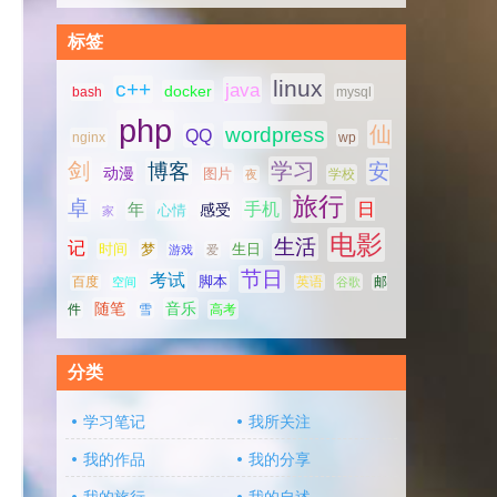
标签
linux
c++
java
docker
bash
mysql
php
仙
wordpress
QQ
nginx
wp
剑
学习
博客
安
动漫
图片
学校
夜
，
旅行
卓
手机
日
年
感受
心情
家
电影
生活
记
时间
梦
生日
游戏
爱
节日
考试
脚本
百度
空间
英语
谷歌
邮
随笔
音乐
高考
件
雪
分类
学习笔记
我所关注
我的作品
我的分享