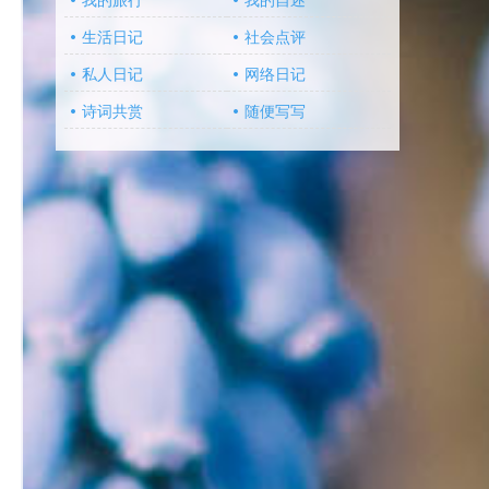
我的旅行
我的自述
生活日记
社会点评
私人日记
网络日记
诗词共赏
随便写写