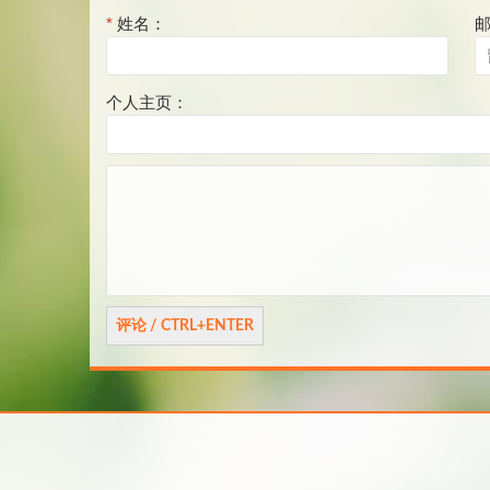
*
姓名：
个人主页：
评
论