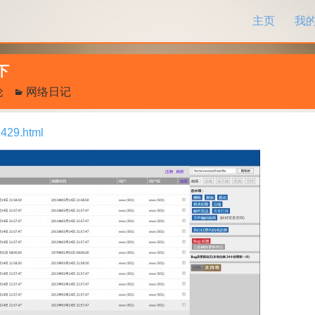
跳过内容
主页
我
下
论
网络日记
2429.html