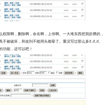
权限啊，删除啊，命名啊，上传啊。一大堆东西把我折腾的，
破坏，和改到不能用头都晕了。重没写过那么多if..if..if。
的功能，还可以吧！