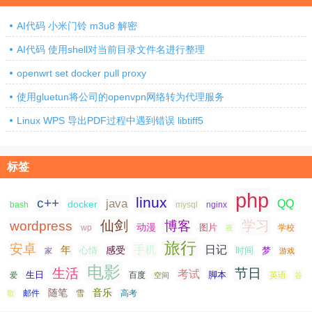
AI代码 小米门铃 m3u8 解密
AI代码 使用shell对当前目录文件名进行整理
openwrt set docker pull proxy
使用gluetun将公司的openvpn网络转为代理服务
Linux WPS 导出PDF过程中遇到错误 libtiff5
标签
php
linux
c++
java
QQ
docker
nginx
bash
mysql
仙剑
学习
wordpress
博客
动漫
图片
学校
wp
夜
旅行
安卓
手机
日记
年
感受
心情
时间
梦
家
游戏
电影
生活
节日
考试
生日
脚本
爱
百度
空间
英语
谷
随笔
音乐
高考
歌
邮件
雪