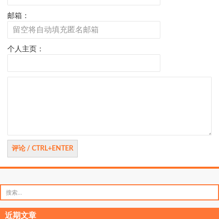
邮箱：
个人主页：
评
论
搜
索：
近期文章