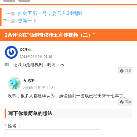
文
仙剑五男一号，姜云凡3d截图
上一篇:
更新一下
下一篇:
章
分
2条评论在“仙剑奇侠传五宣传视频（二）”
页
CC学生
2011年04月9日 01:16
啊，还以为是电视剧，呵呵 :cry:
回复
恋羽
2011年04月9日 12:31
没事，很多人都这样认为，虽说仙剑一游戏已经出来十七年了。
回复
写下你最简单的想法
*
姓名：