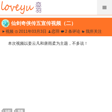
跳
过
内
仙剑奇侠传五宣传视频（二）
容
视频
2011年03月3日
恋羽
2 条评论
我所关注
本次视频以姜云凡和唐雨柔为主题，不多说！
仙剑
视频