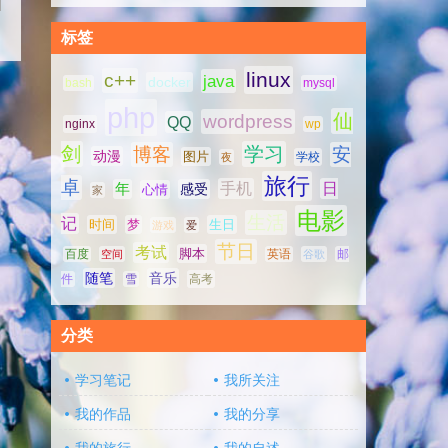
标签
linux
c++
java
docker
bash
mysql
php
仙
wordpress
QQ
nginx
wp
剑
学习
博客
安
动漫
图片
学校
夜
旅行
卓
手机
日
年
感受
心情
家
电影
生活
记
时间
梦
生日
游戏
爱
节日
考试
脚本
百度
空间
英语
谷歌
邮
随笔
音乐
高考
件
雪
分类
学习笔记
我所关注
我的作品
我的分享