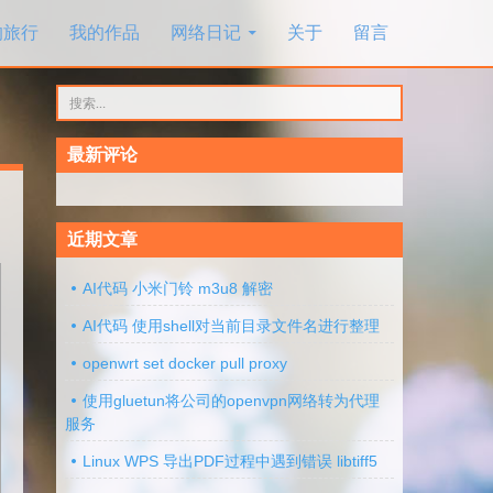
的旅行
我的作品
网络日记
关于
留言
搜
索：
最新评论
近期文章
AI代码 小米门铃 m3u8 解密
AI代码 使用shell对当前目录文件名进行整理
openwrt set docker pull proxy
使用gluetun将公司的openvpn网络转为代理
服务
Linux WPS 导出PDF过程中遇到错误 libtiff5