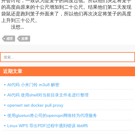
开会讨论，一致认为是笼子的高度过低。所以他们决定将笼子
的高度由原来的十公尺增加到二十公尺。结果他们第二天发现
袋鼠还是跑到笼子外面来了，所以他们再次决定将笼子的高度
上升到三十公尺。
没想...
感受
故事
搜
索：
近期文章
AI代码 小米门铃 m3u8 解密
AI代码 使用shell对当前目录文件名进行整理
openwrt set docker pull proxy
使用gluetun将公司的openvpn网络转为代理服务
Linux WPS 导出PDF过程中遇到错误 libtiff5