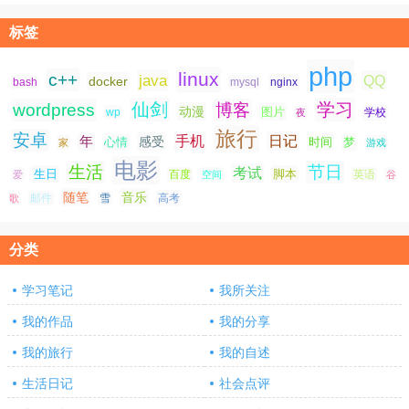
标签
php
linux
c++
java
QQ
docker
nginx
bash
mysql
仙剑
学习
wordpress
博客
动漫
图片
学校
wp
夜
旅行
安卓
手机
日记
年
感受
心情
时间
梦
家
游戏
电影
生活
节日
考试
生日
脚本
爱
百度
空间
英语
谷
随笔
音乐
高考
歌
邮件
雪
分类
学习笔记
我所关注
我的作品
我的分享
我的旅行
我的自述
生活日记
社会点评