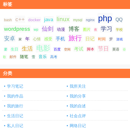
标签
php
linux
c++
java
QQ
docker
nginx
bash
mysql
仙剑
学习
wordpress
博客
动漫
图片
学校
wp
夜
旅行
安卓
手机
日记
年
感受
心情
时间
梦
家
游戏
电影
生活
节日
考试
生日
脚本
爱
百度
空间
英语
谷
随笔
音乐
高考
歌
邮件
雪
分类
学习笔记
我所关注
我的作品
我的分享
我的旅行
我的自述
生活日记
社会点评
私人日记
网络日记