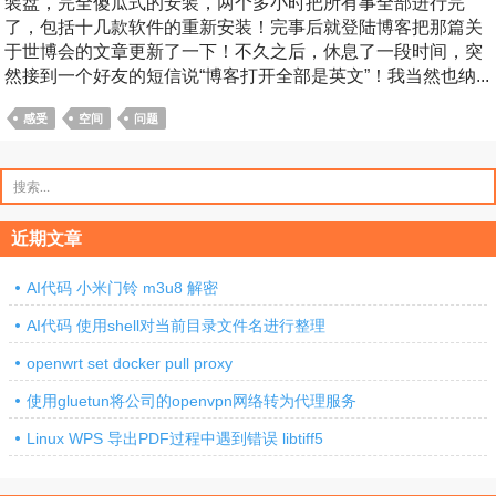
装盘，完全傻瓜式的安装，两个多小时把所有事全部进行完
了，包括十几款软件的重新安装！完事后就登陆博客把那篇关
于世博会的文章更新了一下！不久之后，休息了一段时间，突
然接到一个好友的短信说“博客打开全部是英文”！我当然也纳...
感受
空间
问题
搜
索：
近期文章
AI代码 小米门铃 m3u8 解密
AI代码 使用shell对当前目录文件名进行整理
openwrt set docker pull proxy
使用gluetun将公司的openvpn网络转为代理服务
Linux WPS 导出PDF过程中遇到错误 libtiff5