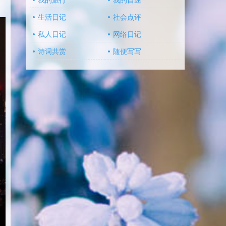
我的旅行
我的自述
生活日记
社会点评
私人日记
网络日记
诗词共赏
随便写写