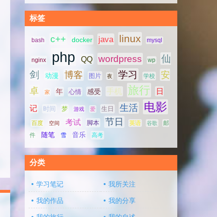
标签
linux
c++
java
docker
bash
mysql
php
仙
wordpress
QQ
nginx
wp
剑
学习
博客
安
动漫
图片
学校
夜
旅行
卓
手机
日
年
感受
心情
家
电影
生活
记
时间
梦
生日
游戏
爱
节日
考试
脚本
百度
空间
英语
谷歌
邮
随笔
音乐
高考
件
雪
分类
学习笔记
我所关注
我的作品
我的分享