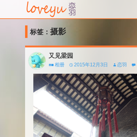
摄影
标签：
又见梁园
相册
2015年12月3日
恋羽