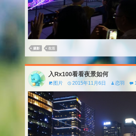
摄影
生活
入Rx100看看夜景如何
图片
2015年11月6日
恋羽