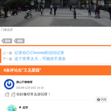
门庭远景
园林
摄影
文
记录自己Chrome的访问记录
上一篇:
这个世界太大，可能你不喜欢
下一篇:
章
分
8条评论在“又见梁园”
页
佛山不锈钢管
2015年12月10日 16:19
你好像经常去游玩呀！
回复
恋羽