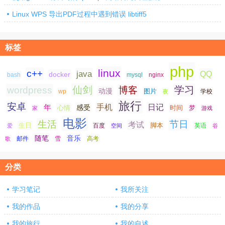
Linux WPS 导出PDF过程中遇到错误 libtiff5
标签
php
linux
c++
java
QQ
docker
nginx
bash
mysql
仙剑
学习
wordpress
博客
动漫
图片
学校
wp
夜
旅行
安卓
手机
日记
年
感受
心情
时间
梦
家
游戏
电影
生活
节日
考试
生日
脚本
爱
百度
空间
英语
谷
随笔
音乐
高考
歌
邮件
雪
分类
学习笔记
我所关注
我的作品
我的分享
我的旅行
我的自述