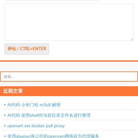
评
论
搜
索：
近期文章
AI代码 小米门铃 m3u8 解密
AI代码 使用shell对当前目录文件名进行整理
openwrt set docker pull proxy
使用gluetun将公司的openvpn网络转为代理服务