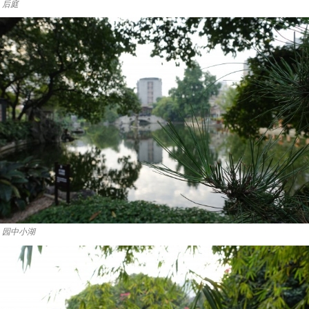
后庭
园中小湖