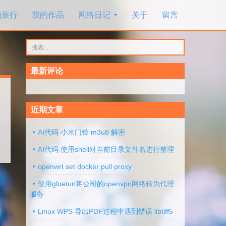
的旅行
我的作品
网络日记
关于
留言
搜
索：
最新评论
近期文章
AI代码 小米门铃 m3u8 解密
AI代码 使用shell对当前目录文件名进行整理
openwrt set docker pull proxy
使用gluetun将公司的openvpn网络转为代理
服务
Linux WPS 导出PDF过程中遇到错误 libtiff5