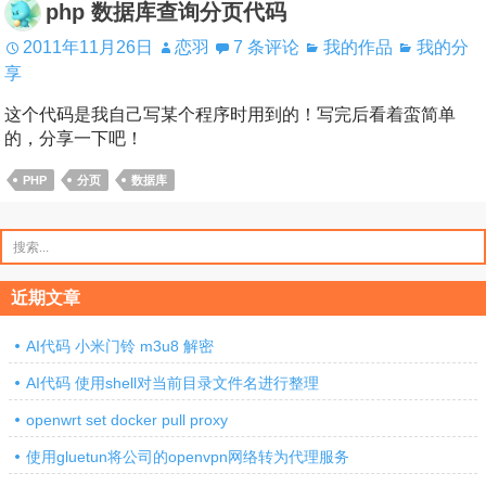
php 数据库查询分页代码
2011年11月26日
恋羽
7 条评论
我的作品
我的分
享
这个代码是我自己写某个程序时用到的！写完后看着蛮简单
的，分享一下吧！
PHP
分页
数据库
搜
索：
近期文章
AI代码 小米门铃 m3u8 解密
AI代码 使用shell对当前目录文件名进行整理
openwrt set docker pull proxy
使用gluetun将公司的openvpn网络转为代理服务