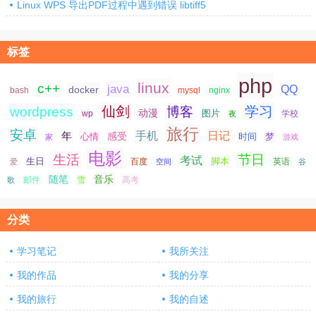
Linux WPS 导出PDF过程中遇到错误 libtiff5
标签
php
linux
c++
java
QQ
docker
nginx
bash
mysql
仙剑
学习
wordpress
博客
动漫
图片
学校
wp
夜
旅行
安卓
手机
日记
年
感受
心情
时间
梦
家
游戏
电影
生活
节日
考试
生日
脚本
爱
百度
空间
英语
谷
随笔
音乐
高考
歌
邮件
雪
分类
学习笔记
我所关注
我的作品
我的分享
我的旅行
我的自述